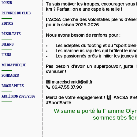
LOISIR
Tu sais motiver les troupes, encourager sous l
km ? Parfait : on a une cape à ta taille !
RECORDS DU CLUB
L’ACSA cherche des volontaires pleins d’éne
EDITOS
pour la saison 2025-2026.
RÉSULTATS
Nous avons besoin de renforts pour :
BILANS
•
Les adeptes du footing et du “sport bien
•
Les marcheurs rapides qui brûlent le m
LIENS
•
Les passionnés prêts à initier les jeunes à
MÉDIATHÈQUE
Pas besoin d’avoir un superpouvoir, juste 
s’amuser !
SONDAGES
📧 marcelschmidt@sfr.fr
BIOGRAPHIES
📞 06.47.55.37.90
ADHÉSION 2025/2026
Merci de votre engagement ! 🙌 #ACSA #Bén
#SportSanté
Wisame a porté la Flamme Olym
sommes très fier