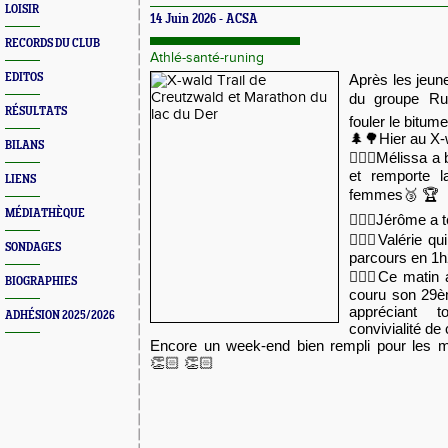
LOISIR
14 Juin 2026 - ACSA
RECORDS DU CLUB
Athlé-santé-runing
EDITOS
Après les jeune
du groupe Ru
RÉSULTATS
fouler le bitume
🌲🌳Hier au X-w
BILANS
🏃🏻‍♀️Mélissa
et remporte 
LIENS
femmes🥉 🏆
MÉDIATHÈQUE
🏃🏻‍♂️Jérôme a
🏃🏻‍♀️Valérie q
SONDAGES
parcours en 1
🏃🏻‍♂️Ce matin
BIOGRAPHIES
couru son 29è
appréciant to
ADHÉSION 2025/2026
convivialité de
Encore un week-end bien rempli pour les
👏🏻 👏🏻