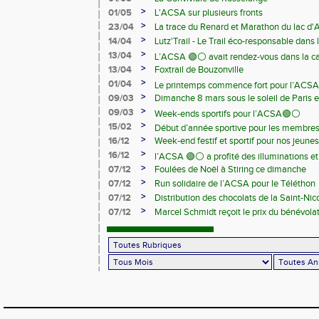
>
01/05
L'ACSA sur plusieurs fronts
>
23/04
La trace du Renard et Marathon du lac d
>
14/04
Lutz'Trail - Le Trail éco-responsable dans
>
13/04
L’ACSA 🟢⚪️ avait rendez-vous dans la c
>
13/04
Foxtrail de Bouzonville
>
01/04
Le printemps commence fort pour l’ACSA
>
09/03
Dimanche 8 mars sous le soleil de Paris e
>
09/03
Week-ends sportifs pour l’ACSA🟢⚪️
>
15/02
Début d’année sportive pour les membre
>
16/12
Week-end festif et sportif pour nos jeunes
>
16/12
l’ACSA 🟢⚪️ a profité des illuminations e
>
07/12
Foulées de Noël à Stiring ce dimanche
>
07/12
Run solidaire de l’ACSA pour le Téléthon
>
07/12
Distribution des chocolats de la Saint-Nic
>
07/12
Marcel Schmidt reçoit le prix du bénévolat