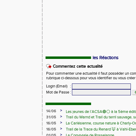
les Réactions
Commentez cette actualité
Pour commenter une actualité il faut posséder un compt
rubrique ci-dessous pour vous identifier ou vous crée
Login (Email)
:
Mot de Passe
:
>
14/06
Les jeunes de l’ACSA🟢⚪️ à la 5ème édit
>
31/05
Trail du Warnd et Trail du terril sauvage,
Samedi 13 juin
>
16/05
La Carlésienne, course nature à Charly-O
>
16/05
Trail de la Trace du Renard 🦊 à Vahl-Ebe
>
01/05
La Conviviale de Rosselange