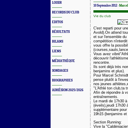
LOISIR
10 Septembre 2012 -
Marce
RECORDS DU CLUB
Vie du club
EDITOS
C'est reparti pour un
RÉSULTATS
Avold).On attend tous
et sur l'ensemble du 
compétition n'interd
BILANS
vous offre la possibi
(courses,sauts,lancer
LIENS
Vous avez vibré"Athl
découvrir l'athlétism
MÉDIATHÈQUE
rencontre.
Ils sont déjà très n
SONDAGES
benjamins et plus).
Pour Marcel Schmidt 
pense plutôt à l'inv
BIOGRAPHIES
nos jeunes athlètes,
"L'Athlé ton club,ta t
ADHÉSION 2025/2026
Afin de répondre à vo
entraînements.
Le mardi de 17h30 à
(éveils),jeudi 17h30
supplémentaire pour 
19h15 (benjamins et 
Section Running:
Vive la "Caldéniaci