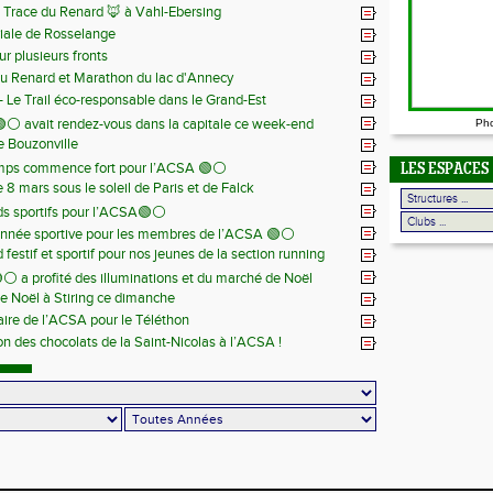
la Trace du Renard 🦊 à Vahl-Ebersing
iale de Rosselange
r plusieurs fronts
du Renard et Marathon du lac d'Annecy
 - Le Trail éco-responsable dans le Grand-Est
⚪️ avait rendez-vous dans la capitale ce week-end
Ph
de Bouzonville
emps commence fort pour l’ACSA 🟢⚪️
LES ESPACES
8 mars sous le soleil de Paris et de Falck
s sportifs pour l’ACSA🟢⚪️
nnée sportive pour les membres de l’ACSA 🟢⚪️
festif et sportif pour nos jeunes de la section running
⚪️ a profité des illuminations et du marché de Noël
e Noël à Stiring ce dimanche
aire de l’ACSA pour le Téléthon
ion des chocolats de la Saint-Nicolas à l’ACSA !