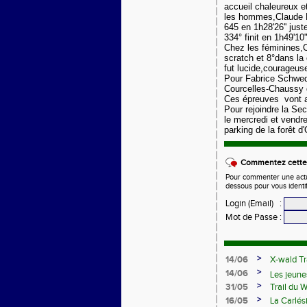
accueil chaleureux e
les hommes,Claude K
645 en 1h28'26'' just
334° finit en 1h49'10"
Chez les féminines,
scratch et 8°dans la
fut lucide,courageus
Pour Fabrice Schwed
Courcelles-Chaussy q
Ces épreuves vont am
Pour rejoindre la Se
le mercredi et vendr
parking de la forêt d
Commentez cette 
Pour commenter une actual
dessous pour vous identi
Login (Email)
:
Mot de Passe
:
>
14/06
X-wald Tr
>
14/06
Les jeune
>
31/05
Trail du 
Samedi 13
>
16/05
La Carlés