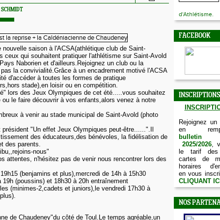
l SCHMIDT
d'Athlétisme.
FACEBOOK
e nouvelle saison à l'ACSA(athlétique club de Saint-
 ceux qui souhaitent pratiquer l'athlétisme sur Saint-Avold
Pays Naborien et d'ailleurs.Rejoignez un club ou la
it pas la convivialité.Grâce à un encadrement motivé l'ACSA
lité d'accéder à toutes les formes de pratique
s,hors stade),en loisir ou en compétition.
é" lors des Jeux Olympiques de cet été.....vous souhaitez
INSCRIPTIONS
e ou le faire découvrir à vos enfants,alors venez à notre
INSCRIPTIO
ombreux à venir au stade municipal de Saint-Avold (photo
Rejoignez un
président "Un effet Jeux Olympiques peut-être......".Il
en remp
estissement des éducateurs,des bénévoles, la fidélisation de
bulletin d
et des parents.
2025/2026
, 
ribu,,rejoins-nous"
le tarif des
s attentes, n'hésitez pas de venir nous rencontrer lors des
cartes de m
horaires d'e
 19h15 (benjamins et plus),mercredi de 14h à 15h30
en vous inscri
 à 19h (poussins) et 18h30 à 20h entraînement
CLIQUANT IC
les (minimes-2,cadets et juniors),le vendredi 17h30 à
plus).
NOS PARTENA
enne de Chaudeney"du côté de Toul.Le temps agréable,un