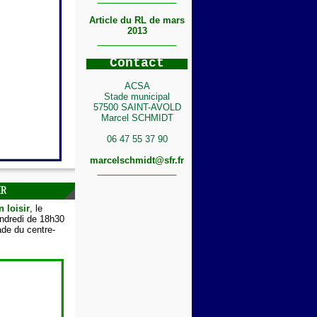
Article du RL de mars
2013
C
ontact
ACSA
Stade municipal
57500 SAINT-AVOLD
Marcel SCHMIDT
06 47 55 37 90
marcelschmidt@sfr.fr
IR
n loisir
, le
endredi de 18h30
de du centre-