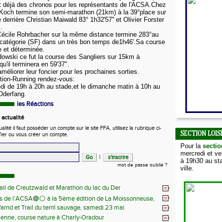
t déjà des chronos pour les représentants de l'ACSA.Chez
och termine son semi-marathon (21km) à la 39°place sur
e derrière Christian Maiwald 83° 1h32'57'' et Olivier Forster
.
Cécile Rohrbacher sur la même distance termine 283°au
 catégorie (SF) dans un très bon temps de1h46'.Sa course
e et déterminée.
owski ce fut la course des Sangliers sur 15km à
u'il terminera en 59'37".
éliorer leur foncier pour les prochaines sorties.
ction-Running rendez-vous:
edi de 19h à 20h au stade,et le dimanche matin à 10h au
'Oderfang.
les Réactions
actualité
ité il faut posséder un compte sur le site FFA, utilisez la rubrique ci-
SECTION LOIS
fier ou vous créer un compte.
Pour la
sectio
mercredi et v
|
à 19h30 au sta
mot de passe oublié ?
ville.
ail de Creutzwald et Marathon du lac du Der
s de l’ACSA🟢⚪️ à la 5ème édition de La Moissonneuse,
Warnd et Trail du terril sauvage, samedi 23 mai
 juin
ienne, course nature à Charly-Oradour