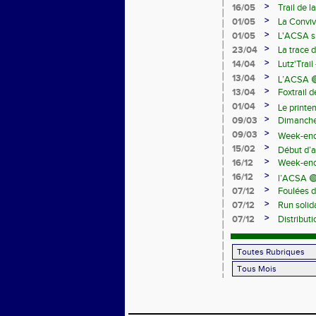
>
16/05
Trail de 
>
01/05
La Conviv
>
01/05
L'ACSA su
>
23/04
La trace 
>
14/04
Lutz'Trail
>
13/04
L’ACSA 🟢
>
13/04
Foxtrail 
>
01/04
Le print
>
09/03
Dimanche 
>
09/03
Week-end
>
15/02
Début d’a
>
16/12
Week-end 
>
16/12
l’ACSA 🟢
>
07/12
Foulées d
>
07/12
Run solid
>
07/12
Distribut