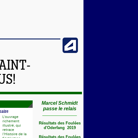
AINT-
US!
Marcel Schmidt
passe le relais
naire
L'ouvrage
richement
Résultats des Foulées
illustré, qui
d'Oderfang 2019
retrace
l’Histoire de la
Résultats des Foulées