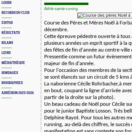
LOISIR
Athlé-santé-runing
RECORDS DU CLUB
Course des Pères et Mères Noël à Forb
EDITOS
décembre.
RÉSULTATS
Cette épreuve pédestre ouverte à tous
plusieurs années
un esprit sportif à la
BILANS
des fêtes de fin d'année au centre-ville
LIENS
Pressentie comme un futur évènement s
MÉDIATHÈQUE
majeur de fin d'année.
Pour l'occasion des membres de la sect
SONDAGES
se sont élancés sur un circuit de 5 kms 
BIOGRAPHIES
La naborienne Cécile Rohrbacher,à men
en bout, coupant la ligne d'arrivée
avec
ADHÉSION 2025/2026
partir de la droite sur la photo).
Un beau cadeau de Noël pour Cécile sur
pour le junior Baptiste Losson.
Très bel
Delphine Rayot. Pour tous les autres m
running, au-delà des chiffres,
le succès 
manifestation est sans conteste son for