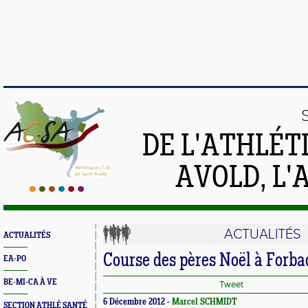
DE L'ATHLÉT
AVOLD, L'
ACTUALITÉS
ACTUALITÉS
Course des pères Noël à Forba
EA-PO
BE-MI-CA À VE
Tweet
6 Décembre 2012 -
Marcel SCHMIDT
SECTION ATHLÉ SANTÉ