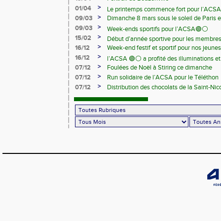
>
01/04
Le printemps commence fort pour l’ACSA
>
09/03
Dimanche 8 mars sous le soleil de Paris e
>
09/03
Week-ends sportifs pour l’ACSA🟢⚪️
>
15/02
Début d’année sportive pour les membre
>
16/12
Week-end festif et sportif pour nos jeunes
>
16/12
l’ACSA 🟢⚪️ a profité des illuminations e
>
07/12
Foulées de Noël à Stiring ce dimanche
>
07/12
Run solidaire de l’ACSA pour le Téléthon
>
07/12
Distribution des chocolats de la Saint-Nic