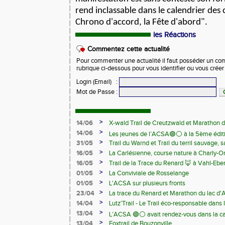
rend inclassable
dans le calendrier des 
Chrono d'accord, la Fête d'abord".
les Réactions
Commentez cette actualité
Pour commenter une actualité il faut posséder un compt
rubrique ci-dessous pour vous identifier ou vous crée
Login (Email)
:
Mot de Passe
:
>
14/06
X-wald Trail de Creutzwald et Marathon d
>
14/06
Les jeunes de l’ACSA🟢⚪️ à la 5ème édit
>
31/05
Trail du Warnd et Trail du terril sauvage,
Samedi 13 juin
>
16/05
La Carlésienne, course nature à Charly-O
>
16/05
Trail de la Trace du Renard 🦊 à Vahl-Ebe
>
01/05
La Conviviale de Rosselange
>
01/05
L'ACSA sur plusieurs fronts
>
23/04
La trace du Renard et Marathon du lac d
>
14/04
Lutz'Trail - Le Trail éco-responsable dans
>
13/04
L’ACSA 🟢⚪️ avait rendez-vous dans la c
>
13/04
Foxtrail de Bouzonville