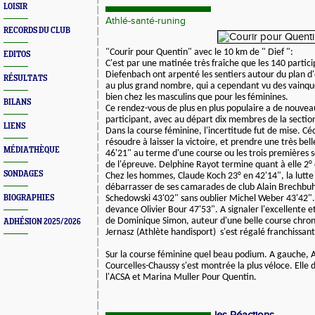
LOISIR
Athlé-santé-runing
RECORDS DU CLUB
"Courir pour Quentin" avec le 10 km de " Dief ":
EDITOS
C'est par une matinée très fraîche que les 140 parti
Diefenbach
ont arpenté les sentiers autour du plan d
RÉSULTATS
au plus grand nombre,
qui a cependant vu des vainque
bien chez les masculins que pour les féminines.
BILANS
Ce rendez-vous de plus en plus populaire a de nouvea
participant, avec au départ
dix membres de la sectio
LIENS
Dans la course féminine, l'incertitude fut de mise. Cé
résoudre à laisser la victoire,
et prendre une très bell
MÉDIATHÈQUE
46'21" au terme d'une course ou les trois premières
s
de l'épreuve. Delphine Rayot termine quant à elle 2° 
SONDAGES
Chez les hommes, Claude Koch 23° en 42'14", la lutte
débarrasser de ses camarades
de club Alain Brechbuh
BIOGRAPHIES
Schedowski 43'02" sans oublier Michel Weber 43'42"
devance Olivier Bour 47'53". A signaler l'excellente
de
Dominique Simon, auteur d'une belle course
chron
ADHÉSION 2025/2026
Jernasz (Athlète handisport)
s'est régalé franchissant
Sur la course féminine quel beau podium. A gauche,
Courcelles-Chaussy
s'est montrée la plus véloce. Ell
l'ACSA et Marina Muller
Pour Quentin
.