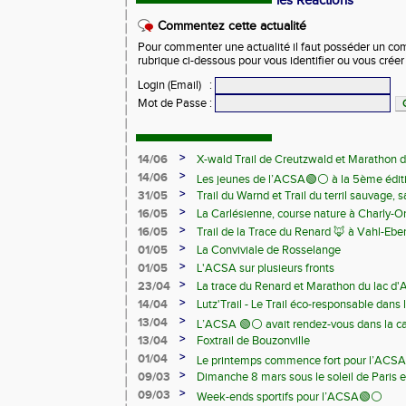
les Réactions
Commentez cette actualité
Pour commenter une actualité il faut posséder un compt
rubrique ci-dessous pour vous identifier ou vous crée
Login (Email)
:
Mot de Passe
:
>
14/06
X-wald Trail de Creutzwald et Marathon d
>
14/06
Les jeunes de l’ACSA🟢⚪️ à la 5ème édit
>
31/05
Trail du Warnd et Trail du terril sauvage,
Samedi 13 juin
>
16/05
La Carlésienne, course nature à Charly-O
>
16/05
Trail de la Trace du Renard 🦊 à Vahl-Ebe
>
01/05
La Conviviale de Rosselange
>
01/05
L'ACSA sur plusieurs fronts
>
23/04
La trace du Renard et Marathon du lac d
>
14/04
Lutz'Trail - Le Trail éco-responsable dans
>
13/04
L’ACSA 🟢⚪️ avait rendez-vous dans la c
>
13/04
Foxtrail de Bouzonville
>
01/04
Le printemps commence fort pour l’ACSA
>
09/03
Dimanche 8 mars sous le soleil de Paris e
>
09/03
Week-ends sportifs pour l’ACSA🟢⚪️