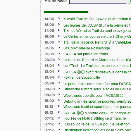
Mot de Passe
:
>
14/06
X-wald Trail de Creutzwald et Marathon d
>
14/06
Les jeunes de l’ACSA🟢⚪️ à la 5ème édit
>
31/05
Trail du Warnd et Trail du terril sauvage,
Samedi 13 juin
>
16/05
La Carlésienne, course nature à Charly-O
>
16/05
Trail de la Trace du Renard 🦊 à Vahl-Ebe
>
01/05
La Conviviale de Rosselange
>
01/05
L'ACSA sur plusieurs fronts
>
23/04
La trace du Renard et Marathon du lac d
>
14/04
Lutz'Trail - Le Trail éco-responsable dans
>
13/04
L’ACSA 🟢⚪️ avait rendez-vous dans la c
>
13/04
Foxtrail de Bouzonville
>
01/04
Le printemps commence fort pour l’ACSA
>
09/03
Dimanche 8 mars sous le soleil de Paris e
>
09/03
Week-ends sportifs pour l’ACSA🟢⚪️
>
15/02
Début d’année sportive pour les membre
>
16/12
Week-end festif et sportif pour nos jeunes
>
16/12
l’ACSA 🟢⚪️ a profité des illuminations e
>
07/12
Foulées de Noël à Stiring ce dimanche
>
07/12
Run solidaire de l’ACSA pour le Téléthon
>
07/12
Distribution des chocolats de la Saint-Nic