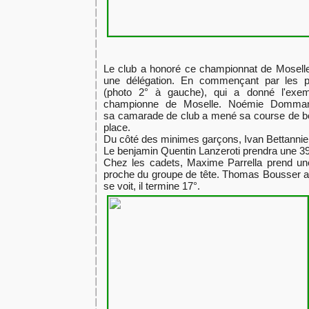
Le club a honoré ce championnat de Mosell
une délégation. En commençant par les p
(photo 2° à gauche), qui a donné l'exem
championne de Moselle. Noémie Dommang
sa camarade de club a mené sa course de b
place.
Du côté des minimes garçons, Ivan Bettannier
Le benjamin Quentin Lanzeroti prendra une 39
Chez les cadets, Maxime Parrella prend une
proche du groupe de tête. Thomas Bousser a l
se voit, il termine 17°.