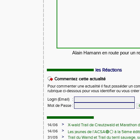
Alain Hamann en route pour un re
les Réactions
Commentez cette actualité
Pour commenter une actualité il faut posséder un compt
rubrique ci-dessous pour vous identifier ou vous crée
Login (Email)
:
Mot de Passe
:
>
14/06
X-wald Trail de Creutzwald et Marathon d
>
14/06
Les jeunes de l’ACSA🟢⚪️ à la 5ème édit
>
31/05
Trail du Warnd et Trail du terril sauvage,
Samedi 13 juin