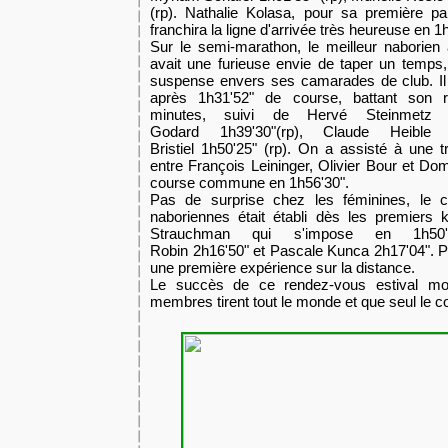
(rp). Nathalie Kolasa, pour sa première pa
franchira la ligne d'arrivée très heureuse en
1
Sur le semi-marathon, le meilleur naborien
avait une furieuse envie de taper un temps
suspense envers ses camarades de club. Il fr
après
1h31
'52" de course, battant son 
minutes, suivi de Hervé Steinmet
Godard
1h39
'30"(rp), Claude Heibl
Bristiel
1h50
'25" (rp). On a assisté à une t
entre François Leininger, Olivier Bour et Dom
course commune en
1h56
'30".
Pas de surprise chez les féminines, le c
naboriennes était établi dès les premiers 
Strauchman qui s'impose en
1h50
Robin
2h16
'50"
et Pascale Kunca
2h17
'04". P
une première expérience sur la distance.
Le succès de ce rendez-vous estival mon
membres tirent tout le monde et que seul le co