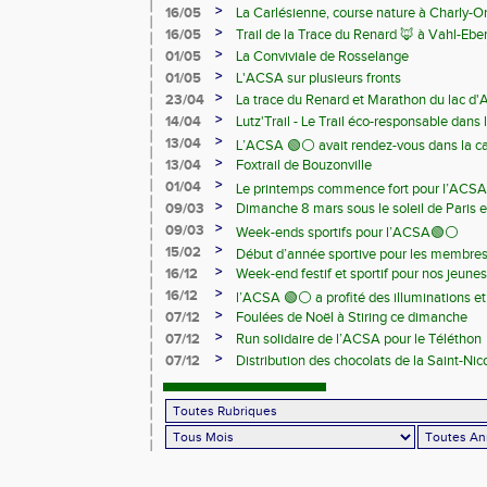
>
16/05
La Carlésienne, course nature à Charly-O
>
16/05
Trail de la Trace du Renard 🦊 à Vahl-Ebe
>
01/05
La Conviviale de Rosselange
>
01/05
L'ACSA sur plusieurs fronts
>
23/04
La trace du Renard et Marathon du lac d
>
14/04
Lutz'Trail - Le Trail éco-responsable dans
>
13/04
L’ACSA 🟢⚪️ avait rendez-vous dans la c
>
13/04
Foxtrail de Bouzonville
>
01/04
Le printemps commence fort pour l’ACSA
>
09/03
Dimanche 8 mars sous le soleil de Paris e
>
09/03
Week-ends sportifs pour l’ACSA🟢⚪️
>
15/02
Début d’année sportive pour les membre
>
16/12
Week-end festif et sportif pour nos jeunes
>
16/12
l’ACSA 🟢⚪️ a profité des illuminations e
>
07/12
Foulées de Noël à Stiring ce dimanche
>
07/12
Run solidaire de l’ACSA pour le Téléthon
>
07/12
Distribution des chocolats de la Saint-Nic