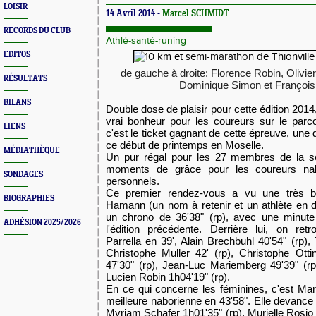
LOISIR
14 Avril 2014 -
Marcel SCHMIDT
RECORDS DU CLUB
Athlé-santé-runing
EDITOS
de gauche à droite: Florence Robin, Olivi
RÉSULTATS
Dominique Simon et François
BILANS
Double dose de plaisir pour cette édition 2014
vrai bonheur pour les coureurs sur le parc
LIENS
c'est le ticket gagnant de cette épreuve, un
ce début de printemps en Moselle.
MÉDIATHÈQUE
Un pur régal pour les 27 membres de la se
moments de grâce pour les coureurs nab
SONDAGES
personnels.
Ce premier rendez-vous a vu une très be
BIOGRAPHIES
Hamann (un nom à retenir et un athlète en 
un chrono de 36'38" (rp), avec une minute
ADHÉSION 2025/2026
l'édition précédente. Derrière lui, on re
Parrella en 39', Alain Brechbuhl 40'54" (rp), 
Christophe Muller 42' (rp), Christophe Otti
47'30" (rp), Jean-Luc Mariemberg 49'39" (rp
Lucien Robin
1h04
'19" (rp).
En ce qui concerne les féminines, c'est Mari
meilleure naborienne en 43'58". Elle devance
Myriam Schafer
1h01
'35" (rp), Murielle Ros