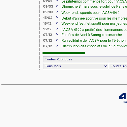
>
01/04
Le printemps commence fort pour l’ACSA
>
09/03
Dimanche 8 mars sous le soleil de Paris e
>
09/03
Week-ends sportifs pour l’ACSA🟢⚪️
>
15/02
Début d’année sportive pour les membre
>
16/12
Week-end festif et sportif pour nos jeunes
>
16/12
l’ACSA 🟢⚪️ a profité des illuminations e
>
07/12
Foulées de Noël à Stiring ce dimanche
>
07/12
Run solidaire de l’ACSA pour le Téléthon
>
07/12
Distribution des chocolats de la Saint-Nic