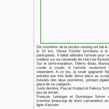
Dix membres de la section running ont fait l
le 10 km, Olivier Forster terminera à l
participants. Il fallait attendre l'arrivée pour
meilleur sur sa camarade de club Léa Rydzins
Sur le semi-marathon, Thierry Bodo, Marina
coude à coude. A l'arrivée seulement 
séparaient. A ce jeu, la seule gagnante fu
prendra une très belle 3ème place au scra
minutes des deux premières, prenant égale
place de sa catégorie.
Juste derrière, Pascal Godard et Fabrice S
peu de terrain.
François Leininger et Dominique Simon e
(comme beaucoup de leurs camarades) se co
ligne d'arrivée.