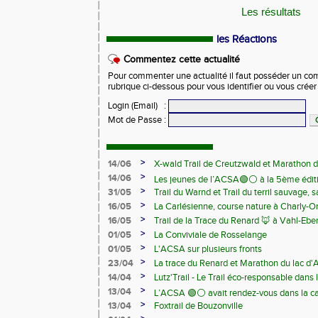
Les résultats
les Réactions
Commentez cette actualité
Pour commenter une actualité il faut posséder un compt
rubrique ci-dessous pour vous identifier ou vous crée
Login (Email)
:
Mot de Passe
:
>
14/06
X-wald Trail de Creutzwald et Marathon d
>
14/06
Les jeunes de l’ACSA🟢⚪️ à la 5ème édit
>
31/05
Trail du Warnd et Trail du terril sauvage,
Samedi 13 juin
>
16/05
La Carlésienne, course nature à Charly-O
>
16/05
Trail de la Trace du Renard 🦊 à Vahl-Ebe
>
01/05
La Conviviale de Rosselange
>
01/05
L'ACSA sur plusieurs fronts
>
23/04
La trace du Renard et Marathon du lac d
>
14/04
Lutz'Trail - Le Trail éco-responsable dans
>
13/04
L’ACSA 🟢⚪️ avait rendez-vous dans la c
>
13/04
Foxtrail de Bouzonville