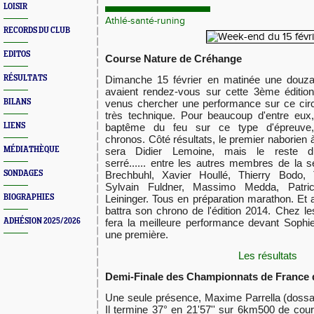
LOISIR
Athlé-santé-runing
RECORDS DU CLUB
EDITOS
Course Nature de Créhange
RÉSULTATS
Dimanche 15 février en matinée une douzai
avaient rendez-vous sur cette 3ème édition.
BILANS
venus chercher une performance sur ce circ
très technique. Pour beaucoup d'entre eux,
LIENS
baptême du feu sur ce type d'épreuve,
chronos. Côté résultats, le premier naborien à 
MÉDIATHÈQUE
sera Didier Lemoine, mais le reste d
serré...... entre les autres membres de la s
SONDAGES
Brechbuhl, Xavier Houllé, Thierry Bodo, T
Sylvain Fuldner, Massimo Medda, Patri
BIOGRAPHIES
Leininger. Tous en préparation marathon. Et 
battra son chrono de l'édition 2014. Chez l
ADHÉSION 2025/2026
fera la meilleure performance devant Sophi
une première.
Les résultats
Demi-Finale des Championnats de France 
Une seule présence, Maxime Parrella (dossar
Il termine 37° en 21'57'' sur 6km500 de course