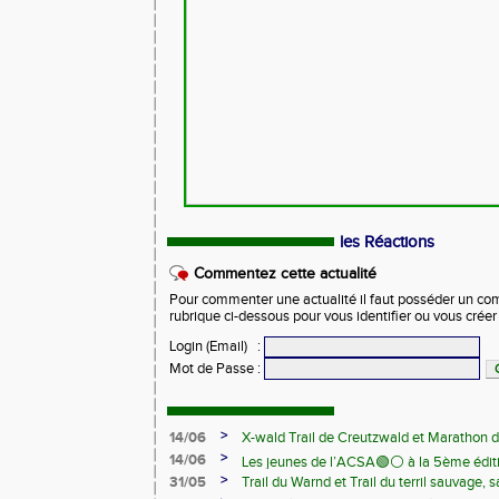
les Réactions
Commentez cette actualité
Pour commenter une actualité il faut posséder un compt
rubrique ci-dessous pour vous identifier ou vous crée
Login (Email)
:
Mot de Passe
:
>
14/06
X-wald Trail de Creutzwald et Marathon d
>
14/06
Les jeunes de l’ACSA🟢⚪️ à la 5ème édit
>
31/05
Trail du Warnd et Trail du terril sauvage,
Samedi 13 juin