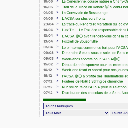
>
16/05
La Carlésienne, course nature à Charly-O
>
16/05
Trail de la Trace du Renard 🦊 à Vahl-Ebe
>
01/05
La Conviviale de Rosselange
>
01/05
L'ACSA sur plusieurs fronts
>
23/04
La trace du Renard et Marathon du lac d
>
14/04
Lutz'Trail - Le Trail éco-responsable dans
>
13/04
L’ACSA 🟢⚪️ avait rendez-vous dans la c
>
13/04
Foxtrail de Bouzonville
>
01/04
Le printemps commence fort pour l’ACSA
>
09/03
Dimanche 8 mars sous le soleil de Paris e
>
09/03
Week-ends sportifs pour l’ACSA🟢⚪️
>
15/02
Début d’année sportive pour les membre
>
16/12
Week-end festif et sportif pour nos jeunes
>
16/12
l’ACSA 🟢⚪️ a profité des illuminations e
>
07/12
Foulées de Noël à Stiring ce dimanche
>
07/12
Run solidaire de l’ACSA pour le Téléthon
>
07/12
Distribution des chocolats de la Saint-Nic