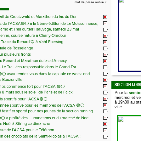
mot de passe oublié ?
ail de Creutzwald et Marathon du lac du Der
s de l’ACSA🟢⚪️ à la 5ème édition de La Moissonneuse,
Warnd et Trail du terril sauvage, samedi 23 mai
 juin
ienne, course nature à Charly-Oradour
la Trace du Renard 🦊 à Vahl-Ebersing
iale de Rosselange
r plusieurs fronts
du Renard et Marathon du lac d'Annecy
 - Le Trail éco-responsable dans le Grand-Est
⚪️ avait rendez-vous dans la capitale ce week-end
de Bouzonville
SECTION LOIS
emps commence fort pour l’ACSA 🟢⚪️
8 mars sous le soleil de Paris et de Falck
Pour la
sectio
mercredi et v
s sportifs pour l’ACSA🟢⚪️
à 19h30 au sta
nnée sportive pour les membres de l’ACSA 🟢⚪️
ville.
festif et sportif pour nos jeunes de la section running
⚪️ a profité des illuminations et du marché de Noël
e Noël à Stiring ce dimanche
aire de l’ACSA pour le Téléthon
ion des chocolats de la Saint-Nicolas à l’ACSA !