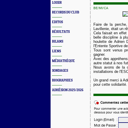
LOISIR
BE/MI/CA
RECORDS DU CLUB
EDITOS
Faire de la perche
Lavillenie, était un rê
RÉSULTATS
Cela faisait en effet
belle discipline à pl
houlette de Adrien 
BILANS
l'Entente Sportive d
Tous sont venus pre
LIENS
gagner.
Avec des appréhensio
MÉDIATHÈQUE
autre statut à nos fu
Nous avons de la c
SONDAGES
installations de l'ES
Un grand merci à Adr
BIOGRAPHIES
pour cette solidarité.
ADHÉSION 2025/2026
Commentez cette 
Pour commenter une actual
dessous pour vous identi
Login (Email)
:
Mot de Passe
: