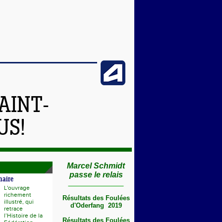
AINT-
US!
Marcel Schmidt
passe le relais
naire
L'ouvrage
richement
Résultats des Foulées
illustré, qui
d'Oderfang 2019
retrace
l’Histoire de la
Résultats des Foulées