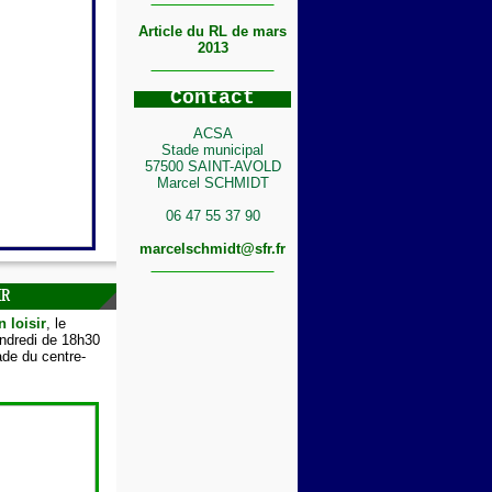
Article du RL de mars
2013
C
ontact
ACSA
Stade municipal
57500 SAINT-AVOLD
Marcel SCHMIDT
06 47 55 37 90
marcelschmidt@sfr.fr
IR
n loisir
, le
endredi de 18h30
de du centre-