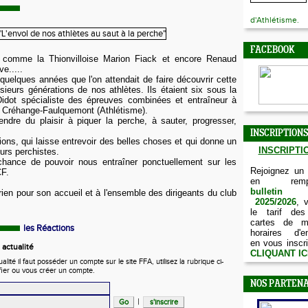
d'Athlétisme.
FACEBOOK
, comme la Thionvilloise Marion Fiack et encore Renaud
ve.....
 quelques années que l'on attendait de faire découvrir cette
usieurs générations de nos athlètes. Ils étaient six sous la
Didot spécialiste des épreuves combinées et entraîneur à
e Créhange-Faulquemont (Athlétisme).
ndre du plaisir à piquer la perche, à sauter, progresser,
INSCRIPTIONS
ns, qui laisse entrevoir des belles choses et qui donne un
INSCRIPTIO
turs perchistes.
hance de pouvoir nous entraîner ponctuellement sur les
Rejoignez un
CF.
en remp
bulletin d
ien pour son accueil et à l'ensemble des dirigeants du club
2025/2026
, 
le tarif des
cartes de m
les Réactions
horaires d'e
en vous inscri
actualité
CLIQUANT IC
ité il faut posséder un compte sur le site FFA, utilisez la rubrique ci-
fier ou vous créer un compte.
NOS PARTENA
|