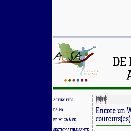
DE 
ACTUALITÉS
Encore un W
EA-PO
coureurs(es
BE-MI-CA À VE
SECTION ATHLÉ SANTÉ