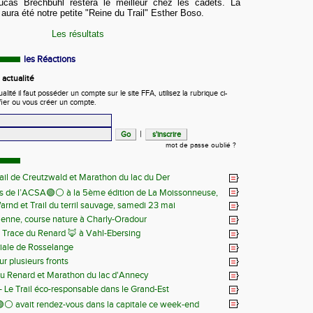
ucas Brechbuhl restera le meilleur chez les cadets. La
aura été notre petite "Reine du Trail" Esther Boso.
Les résultats
les Réactions
actualité
ité il faut posséder un compte sur le site FFA, utilisez la rubrique ci-
fier ou vous créer un compte.
|
mot de passe oublié ?
ail de Creutzwald et Marathon du lac du Der
s de l’ACSA🟢⚪️ à la 5ème édition de La Moissonneuse,
Warnd et Trail du terril sauvage, samedi 23 mai
 juin
ienne, course nature à Charly-Oradour
la Trace du Renard 🦊 à Vahl-Ebersing
iale de Rosselange
r plusieurs fronts
du Renard et Marathon du lac d'Annecy
 - Le Trail éco-responsable dans le Grand-Est
⚪️ avait rendez-vous dans la capitale ce week-end