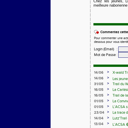
Chez les jeunes, L
meilleure naborienne 
Commentez cette 
Pour commenter une actual
dessous pour vous identi
Login (Email)
:
Mot de Passe
:
>
14/06
X-wald Tr
>
14/06
Les jeune
>
31/05
Trail du 
Samedi 13
>
16/05
La Carlés
>
16/05
Trail de 
>
01/05
La Conviv
>
01/05
L'ACSA su
>
23/04
La trace 
>
14/04
Lutz'Trail
>
13/04
L’ACSA 🟢