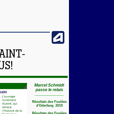
AINT-
US!
Marcel Schmidt
passe le relais
naire
L'ouvrage
richement
Résultats des Foulées
illustré, qui
d'Oderfang 2019
retrace
l’Histoire de la
Résultats des Foulées