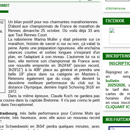
CHMIDT
d'Athlétisme.
FACEBOOK
Un bilan positif pour nos charmantes marathoniennes.
D'abord aux championnats de France de marathon de
Rennes dimanche 25 octobre. Où voilà déjà 33 ans
que Tout Rennes Court.
La naborienne Marina Muller y était présente sur ce
marathon, histoire de savoir si oui ou non, çà valait la
peine. Après une préparation rigoureuse, elle enchaîna
séances courtes et sorties longues s'inspirant d'un
INSCRIPTIONS
plan, en l'adaptant à son niveau. L'automne lui va si
bien, elle termine son championnat de France avec
INSCRIPTIO
une nouvelle empreinte en 3h24'44'' (ancien record,
3h29'11'') à la 408° place au général et prendra une
Rejoignez un
belle 19° place dans sa catégorie en Masters-1.
en remp
Retenons également que du coup, elle devient la
bulletin d
deuxième meilleure performeuse du club sur la
2025/2026
, 
distance Olympique, derrière Ingrid Schoving 3h16' en
le tarif des
1972.
cartes de m
Dans la même épreuve, Claude Koch ne gardera pas
horaires d'e
 course dans la capitale Bretonne. Il n'a pas connu le petit
en vous inscri
r dans l'exceptionnel.
CLIQUANT IC
trasbourg
, très belle performance pour Corinne Mohr qui
'arrivée, très heureuse, avec elle aussi un nouveau record
NOS PARTENA
'.
ice Schwedowski en 3h54' perdra quelques minutes, avec