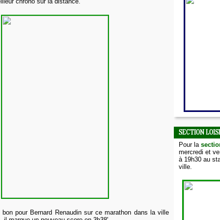
lleur chrono sur la distance.
SECTION LOIS
Pour la
sectio
mercredi et v
à 19h30 au sta
ville.
 bon pour Bernard Renaudin sur ce marathon dans la ville
n, il marque un nouveau score en 3h38'.