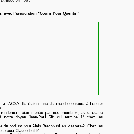
 1km500 en 7'06''.
, avec l'association "Courir Pour Quentin"
e à l'ACSA. Ils étaient une dizaine de coureurs à honorer
n.
 rondement bien menée par nos membres, avec quatre
à notre doyen Jean-Paul Riff qui termine 1° chez les
e du podium pour Alain Brechbuhl en Masters-2. Chez les
lace pour Claude Heiblé.