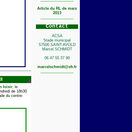
Article du RL de mars
2013
C
ontact
ACSA
Stade municipal
57500 SAINT-AVOLD
Marcel SCHMIDT
06 47 55 37 90
marcelschmidt@sfr.fr
IR
n loisir
, le
endredi de 18h30
de du centre-