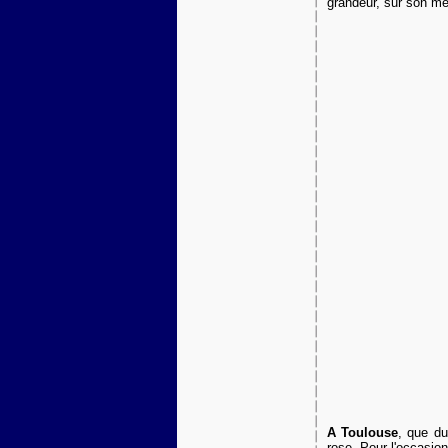
grandeur, sur son mei
A Toulouse
, que du
rose. Pour l'occasio