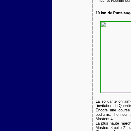
44'55'' et Noémie sur
10 km de Puttelange
La solidarité on aim
l'invitation de Quenti
Encore une course
podiums. Honneur 
Masters-4.
La plus haute march
Masters-3 belle 2° p