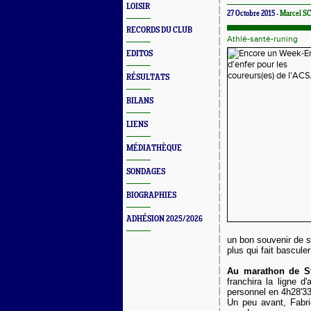
LOISIR
27 Octobre 2015 -
Marcel S
RECORDS DU CLUB
Athlé-santé-runing
EDITOS
RÉSULTATS
BILANS
LIENS
MÉDIATHÈQUE
SONDAGES
BIOGRAPHIES
ADHÉSION 2025/2026
un bon souvenir de sa
plus qui fait bascule
Au marathon de S
franchira la ligne d
personnel en 4h28'33'
Un peu avant, Fabr