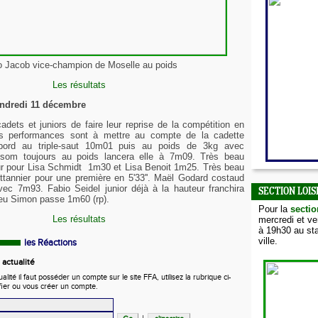
 Jacob vice-champion de Moselle au poids
Les résultats
endredi 11 décembre
cadets et juniors de faire leur reprise de la compétition en
es performances sont à mettre au compte de la cadette
abord au triple-saut 10m01 puis au poids de 3kg avec
psom toujours au poids lancera elle à 7m09. Très beau
ur pour Lisa Schmidt 1m30 et Lisa Benoit 1m25.
Très beau
tannier pour une première en 5'33''. Maël Godard costaud
avec 7m93.
Fabio Seidel junior déjà à la hauteur franchira
SECTION LOIS
eu Simon passe 1m60 (rp).
Pour la
sectio
Les résultats
mercredi et v
à 19h30 au sta
ville.
les Réactions
actualité
ité il faut posséder un compte sur le site FFA, utilisez la rubrique ci-
fier ou vous créer un compte.