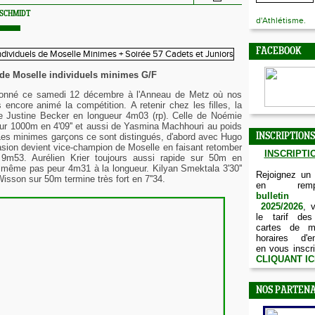
 SCHMIDT
d'Athlétisme.
FACEBOOK
de Moselle individuels minimes G/F
donné ce samedi 12 décembre à l'Anneau de Metz où nos
s encore animé la compétition.
A retenir chez les filles, la
e Justine Becker en longueur 4m03 (rp).
Celle de Noémie
r 1000m en 4'09'' et aussi de Yasmina Machhouri au poids
Les minimes garçons ce sont distingués, d'abord avec Hugo
INSCRIPTIONS
casion devient vice-champion de Moselle
en faisant retomber
INSCRIPTIO
9m53. Aurélien Krier toujours aussi rapide sur 50m en
 même pas peur 4m31 à la longueur. Kilyan Smektala 3'30''
Rejoignez un
isson sur 50m termine très fort en 7''34.
en remp
bulletin d
2025/2026
, 
le tarif des
cartes de m
horaires d'e
en vous inscri
CLIQUANT IC
NOS PARTENA