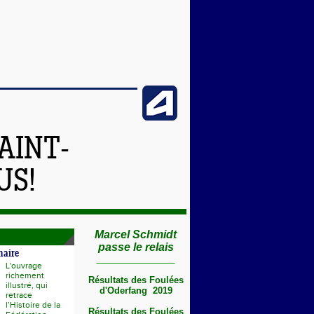
AINT-
US!
Marcel Schmidt
passe le relais
naire
L'ouvrage
richement
Résultats des Foulées
illustré, qui
d'Oderfang 2019
retrace
l’Histoire de la
Résultats des Foulées