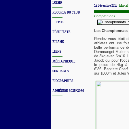
LOISIR
14 Décembre 2015 -
Marcel
RECORDS DU CLUB
Compétitions
EDITOS
Les Championnats 
RÉSULTATS
Rendez-vous était 
BILANS
athlètes
ont une foi
belle performance d
Dommanget-Muller su
LIENS
de 3kg avec 6m16.
Jacob qui pour l'oc
MÉDIATHÈQUE
le poids de 4kg à 
6''86.
Baptiste Charf
SONDAGES
sur 1000m et Jules W
BIOGRAPHIES
ADHÉSION 2025/2026