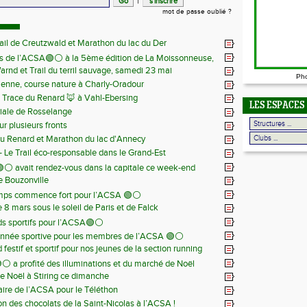
|
mot de passe oublié ?
ail de Creutzwald et Marathon du lac du Der
s de l’ACSA🟢⚪️ à la 5ème édition de La Moissonneuse,
Warnd et Trail du terril sauvage, samedi 23 mai
 juin
Ph
ienne, course nature à Charly-Oradour
la Trace du Renard 🦊 à Vahl-Ebersing
LES ESPACES
iale de Rosselange
r plusieurs fronts
du Renard et Marathon du lac d'Annecy
 - Le Trail éco-responsable dans le Grand-Est
⚪️ avait rendez-vous dans la capitale ce week-end
de Bouzonville
emps commence fort pour l’ACSA 🟢⚪️
8 mars sous le soleil de Paris et de Falck
s sportifs pour l’ACSA🟢⚪️
nnée sportive pour les membres de l’ACSA 🟢⚪️
festif et sportif pour nos jeunes de la section running
⚪️ a profité des illuminations et du marché de Noël
e Noël à Stiring ce dimanche
aire de l’ACSA pour le Téléthon
ion des chocolats de la Saint-Nicolas à l’ACSA !