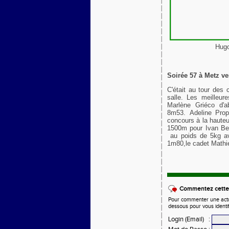
Hugo
Soirée 57 à Metz v
C'était au tour des 
salle.
Les meilleur
Marlène Griéco d'
8m53.
Adeline Pro
concours à la haute
1500m pour Ivan Bet
au poids de 5kg 
1m80,le cadet Mathi
Commentez cette 
Pour commenter une actual
dessous pour vous identi
Login (Email)
: