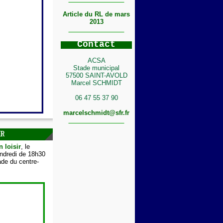
Article du RL de mars
2013
C
ontact
ACSA
Stade municipal
57500 SAINT-AVOLD
Marcel SCHMIDT
06 47 55 37 90
marcelschmidt@sfr.fr
IR
n loisir
, le
endredi de 18h30
de du centre-