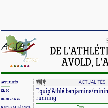
DE L'ATHLÉT
AVOLD, L'
ACTUALITÉS
ACTUALITÉS
Equip'Athlé benjamins/minim
EA-PO
running
BE-MI-CA À VE
Tweet
SECTION ATHLÉ SANTÉ