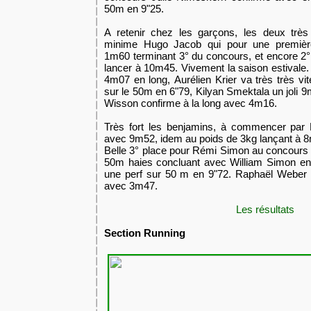
50m en 9"25.
A retenir chez les garçons, les deux très
minime Hugo Jacob qui pour une première
1m60
terminant 3° du concours, et encore 2
lancer à 10m45. Vivement la saison estivale.
4m07 en long,
Aurélien Krier va très très vi
sur le 50m en 6"79, Kilyan Smektala un joli 9m
Wisson confirme à la long avec 4m16.
Très fort les benjamins, à commencer par M
avec 9m52, idem au poids de 3kg lançant à 
Belle 3° place pour Rémi Simon au concours
50m haies concluant avec William Simon e
une perf sur 50 m en 9"72. Raphaël Weber r
avec 3m47.
Les résultats
Section Running