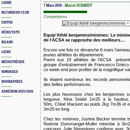
LOISIR
7 Mars 2016 -
Marcel SCHMIDT
RECORDS DU CLUB
Compétitions
EDITOS
RÉSULTATS
Equip'Athlé benjamins/minimes: Le minim
de l'ACSA se rapproche des meilleurs....
BILANS
Encore une fois ce dimanche 6 mars l'anneau 
LIENS
jeunes athlètes du département.
Parmi eux 19 athlètes de l'ACSA présent
MÉDIATHÈQUE
groupe d'entraînement de Francesco Griéco
ce week-end pour profiter de la magnifique sa
SONDAGES
Ils étaient nombreux les records personnel
BIOGRAPHIES
des belles performances.
ADHÉSION 2025/2026
Les plus heureuses chez les benjamines so
longueur, Nina Seidel 1m25 à la hauteur,
50m,
Chloé Mackert au poids 2kg 7m36 et 
3m20 en long.
Chez les minimes, Justine Becker termine t
Noémie Dommanget-Muller retombe à 3m2
concours
Julie Nimeskern confirme avec 3