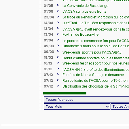
16/05
Trail de la Trace du Renard 🦊 à Vahl-Ebe
>
01/05
La Conviviale de Rosselange
>
01/05
L'ACSA sur plusieurs fronts
>
23/04
La trace du Renard et Marathon du lac d
>
14/04
Lutz'Trail - Le Trail éco-responsable dans
>
13/04
L’ACSA 🟢⚪️ avait rendez-vous dans la c
>
13/04
Foxtrail de Bouzonville
>
01/04
Le printemps commence fort pour l’ACSA
>
09/03
Dimanche 8 mars sous le soleil de Paris e
>
09/03
Week-ends sportifs pour l’ACSA🟢⚪️
>
15/02
Début d’année sportive pour les membre
>
16/12
Week-end festif et sportif pour nos jeunes
>
16/12
l’ACSA 🟢⚪️ a profité des illuminations e
>
07/12
Foulées de Noël à Stiring ce dimanche
>
07/12
Run solidaire de l’ACSA pour le Téléthon
>
07/12
Distribution des chocolats de la Saint-Nic