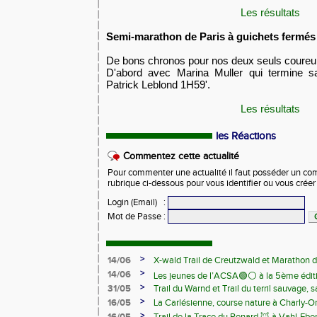
Les résultats
Semi-marathon de Paris à guichets fermés
De bons chronos pour nos deux seuls coureu
D'abord avec Marina Muller qui termine s
Patrick Leblond 1H59'.
Les résultats
les Réactions
Commentez cette actualité
Pour commenter une actualité il faut posséder un compt
rubrique ci-dessous pour vous identifier ou vous crée
Login (Email)
:
Mot de Passe
:
>
14/06
X-wald Trail de Creutzwald et Marathon d
>
14/06
Les jeunes de l’ACSA🟢⚪️ à la 5ème édit
>
31/05
Trail du Warnd et Trail du terril sauvage,
Samedi 13 juin
>
16/05
La Carlésienne, course nature à Charly-O
>