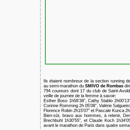
Ils étaient nombreux de la section running d
au semi-marathon du
SMIVO de Rombas
dim
794 coureurs dont 17 du club de Saint-Avol
veille de journée de la femme à savoir:
Esther Boso 1h58'38", Cathy Stablo 2h00'13
Corinne Romming 2h 05'08", Valérie Salgueiro
Florence Robin 2h15'07" et Pascale Kunca 2h
Bien-sûr, bravo aux hommes, à retenir, Den
Brechbuhl 1h30'55",
et Claude Koch 1h34'09
avant le marathon de Paris dans quatre sema