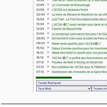
16/05
Trail de la Trace du Renard 🦊 à Vahl-Ebe
>
01/05
La Conviviale de Rosselange
>
01/05
L'ACSA sur plusieurs fronts
>
23/04
La trace du Renard et Marathon du lac d
>
14/04
Lutz'Trail - Le Trail éco-responsable dans
>
13/04
L’ACSA 🟢⚪️ avait rendez-vous dans la c
>
13/04
Foxtrail de Bouzonville
>
01/04
Le printemps commence fort pour l’ACSA
>
09/03
Dimanche 8 mars sous le soleil de Paris e
>
09/03
Week-ends sportifs pour l’ACSA🟢⚪️
>
15/02
Début d’année sportive pour les membre
>
16/12
Week-end festif et sportif pour nos jeunes
>
16/12
l’ACSA 🟢⚪️ a profité des illuminations e
>
07/12
Foulées de Noël à Stiring ce dimanche
>
07/12
Run solidaire de l’ACSA pour le Téléthon
>
07/12
Distribution des chocolats de la Saint-Nic