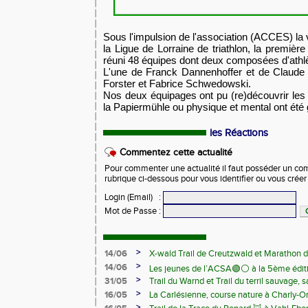
​Sous l'impulsion de l'association (ACCES) la
la Ligue de Lorraine de triathlon, la premièr
réuni 48 équipes dont deux composées d'athl
​L'une de Franck Dannenhoffer et de Claude K
Forster et Fabrice Schwedowski.
​Nos deux équipages ont pu (re)découvrir les
la Papiermühle ou physique et mental ont été 
les Réactions
Commentez cette actualité
Pour commenter une actualité il faut posséder un compt
rubrique ci-dessous pour vous identifier ou vous crée
Login (Email)
:
Mot de Passe
:
>
14/06
X-wald Trail de Creutzwald et Marathon d
>
14/06
Les jeunes de l’ACSA🟢⚪️ à la 5ème édit
>
31/05
Trail du Warnd et Trail du terril sauvage,
Samedi 13 juin
>
16/05
La Carlésienne, course nature à Charly-O
>