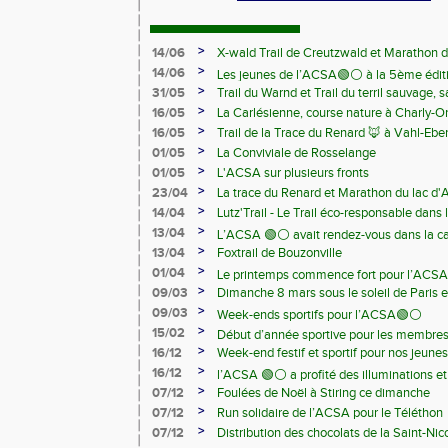
>
14/06
X-wald Trail de Creutzwald et Marathon d
>
14/06
Les jeunes de l’ACSA🟢⚪️ à la 5ème édit
>
31/05
Trail du Warnd et Trail du terril sauvage,
Samedi 13 juin
>
16/05
La Carlésienne, course nature à Charly-O
>
16/05
Trail de la Trace du Renard 🦊 à Vahl-Ebe
>
01/05
La Conviviale de Rosselange
>
01/05
L'ACSA sur plusieurs fronts
>
23/04
La trace du Renard et Marathon du lac d
>
14/04
Lutz'Trail - Le Trail éco-responsable dans
>
13/04
L’ACSA 🟢⚪️ avait rendez-vous dans la c
>
13/04
Foxtrail de Bouzonville
>
01/04
Le printemps commence fort pour l’ACSA
>
09/03
Dimanche 8 mars sous le soleil de Paris e
>
09/03
Week-ends sportifs pour l’ACSA🟢⚪️
>
15/02
Début d’année sportive pour les membre
>
16/12
Week-end festif et sportif pour nos jeunes
>
16/12
l’ACSA 🟢⚪️ a profité des illuminations e
>
07/12
Foulées de Noël à Stiring ce dimanche
>
07/12
Run solidaire de l’ACSA pour le Téléthon
>
07/12
Distribution des chocolats de la Saint-Nic