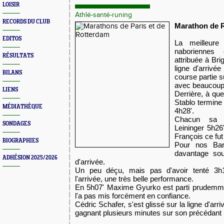
LOISIR
Athlé-santé-runing
RECORDS DU CLUB
Marathon de 
EDITOS
La meilleure
naboriennes
RÉSULTATS
attribuée à Brig
ligne d'arrivé
BILANS
course partie s
avec beaucoup
LIENS
Derrière, à qu
Stablo termin
MÉDIATHÈQUE
4h28'.
​Chacun sa 
SONDAGES
Leininger 5h26
François ce fut
BIOGRAPHIES
​Pour nos Bar
davantage souf
ADHÉSION 2025/2026
d'arrivée.
​Un peu déçu, mais pas d'avoir tenté 3h1
l'arrivée, une très belle performance.
​En 5h07' Maxime Gyurko est parti prudemme
l'a pas mis forcément en confiance.
​Cédric Schafer, s'est glissé sur la ligne d'ar
gagnant plusieurs minutes sur son précédant r