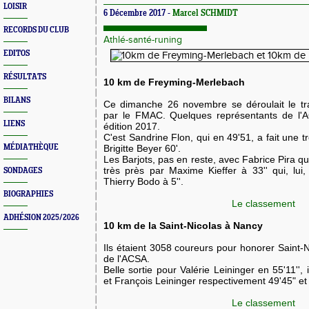
LOISIR
6 Décembre 2017 -
Marcel SCHMIDT
RECORDS DU CLUB
Athlé-santé-runing
EDITOS
RÉSULTATS
10 km de Freyming-Merlebach
BILANS
​Ce dimanche 26 novembre se déroulait le tr
par le FMAC. Quelques représentants de l'A
LIENS
édition 2017.
C'est Sandrine Flon, qui en 49'51, a fait une 
MÉDIATHÈQUE
Brigitte Beyer 60'.
​Les Barjots, pas en reste, avec Fabrice Pira qu
très près par Maxime Kieffer à 33'' qui, lui,
SONDAGES
Thierry Bodo à 5''.
BIOGRAPHIES
Le classement
ADHÉSION 2025/2026
10 km de la Saint-Nicolas à Nancy
​Ils étaient 3058 coureurs pour honorer Saint-
de l'ACSA.
Belle sortie pour Valérie Leininger en 55'11''
et François Leininger respectivement 49'45" et
Le classement