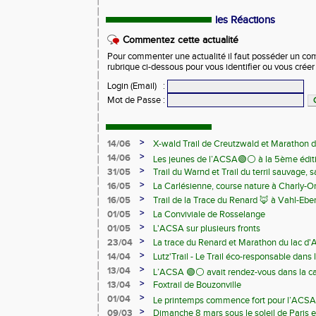
les Réactions
Commentez cette actualité
Pour commenter une actualité il faut posséder un compt
rubrique ci-dessous pour vous identifier ou vous crée
Login (Email)
:
Mot de Passe
:
>
14/06
X-wald Trail de Creutzwald et Marathon d
>
14/06
Les jeunes de l’ACSA🟢⚪️ à la 5ème édit
>
31/05
Trail du Warnd et Trail du terril sauvage,
Samedi 13 juin
>
16/05
La Carlésienne, course nature à Charly-O
>
16/05
Trail de la Trace du Renard 🦊 à Vahl-Ebe
>
01/05
La Conviviale de Rosselange
>
01/05
L'ACSA sur plusieurs fronts
>
23/04
La trace du Renard et Marathon du lac d
>
14/04
Lutz'Trail - Le Trail éco-responsable dans
>
13/04
L’ACSA 🟢⚪️ avait rendez-vous dans la c
>
13/04
Foxtrail de Bouzonville
>
01/04
Le printemps commence fort pour l’ACSA
>
09/03
Dimanche 8 mars sous le soleil de Paris e