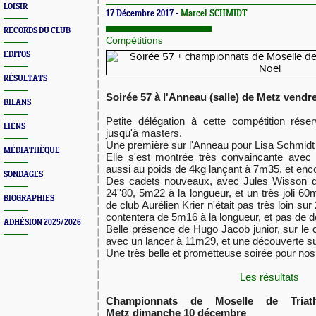
LOISIR
17 Décembre 2017 -
Marcel SCHMIDT
RECORDS DU CLUB
Compétitions
EDITOS
RÉSULTATS
Soirée 57 à l'Anneau (salle) de Metz vend
BILANS
​Petite délégation à cette compétition rés
LIENS
jusqu'à masters.
​Une première sur l'Anneau pour Lisa Schmidt c
MÉDIATHÈQUE
​Elle s'est montrée très convaincante ave
aussi au poids de 4kg ​lançant à 7m35, et enc
SONDAGES
​Des cadets nouveaux, avec Jules Wisson q
24''80, 5m22 à la longueur, et un très joli 
BIOGRAPHIES
de club Aurélien Krier n'était pas très loin su
contentera de 5m16 à la longueur, et pas de d
ADHÉSION 2025/2026
​Belle présence de Hugo Jacob junior, sur le
avec un lancer à 11m29, et une découverte su
​Une très belle et prometteuse soirée pour n
Les résultats
​Championnats de Moselle de Tria
Metz dimanche 10 décembre