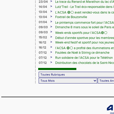
>
23/04
La trace du Renard et Marathon du lac d
>
14/04
Lutz'Trail - Le Trail éco-responsable dans
>
13/04
L’ACSA 🟢⚪️ avait rendez-vous dans la c
>
13/04
Foxtrail de Bouzonville
>
01/04
Le printemps commence fort pour l’ACSA
>
09/03
Dimanche 8 mars sous le soleil de Paris e
>
09/03
Week-ends sportifs pour l’ACSA🟢⚪️
>
15/02
Début d’année sportive pour les membre
>
16/12
Week-end festif et sportif pour nos jeunes
>
16/12
l’ACSA 🟢⚪️ a profité des illuminations e
>
07/12
Foulées de Noël à Stiring ce dimanche
>
07/12
Run solidaire de l’ACSA pour le Téléthon
>
07/12
Distribution des chocolats de la Saint-Nic