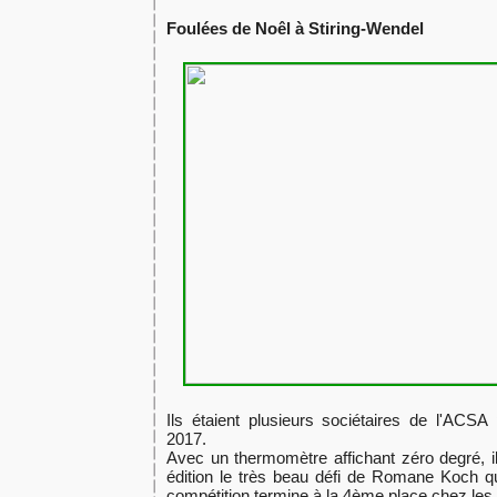
​​Foulées de Noêl à Stiring-Wendel
Ils étaient plusieurs sociétaires de l'ACSA
2017.
​Avec un thermomètre affichant zéro degré, il
édition le très beau défi ​de Romane Koch q
compétition termine à la 4ème place chez les 