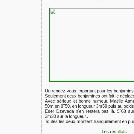
​Un rendez-vous important pour les benjamins
Seulement deux benjamines ont fait le déplac
​Avec sérieux et bonne humeur, Maëlle Atma
50m en 8''50, en longueur 3m58 puis au poid
​Eser Dzevada n'en restera pas là, 9''68 s
2m30 sur la longueur..
Toutes les deux montent tranquillement en pui
Les résultats