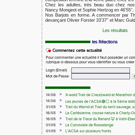
​Chez les adultes, très beau duo chez n
Nancy Mongeot et Sophie Hertzog en 46'55''.
​Nos Barjots en forme. A commencer par Thi
devançant Olivier Forster 33'37'' et Marc Guld
Les résultats
les Réactions
Commentez cette actualité
Pour commenter une actualité il faut posséder un compt
rubrique ci-dessous pour vous identifier ou vous crée
Login (Email)
:
Mot de Passe
:
>
14/06
X-wald Trail de Creutzwald et Marathon d
>
14/06
Les jeunes de l’ACSA🟢⚪️ à la 5ème édit
>
31/05
Trail du Warnd et Trail du terril sauvage,
Samedi 13 juin
>
16/05
La Carlésienne, course nature à Charly-O
>
16/05
Trail de la Trace du Renard 🦊 à Vahl-Ebe
>
01/05
La Conviviale de Rosselange
>
01/05
L'ACSA sur plusieurs fronts