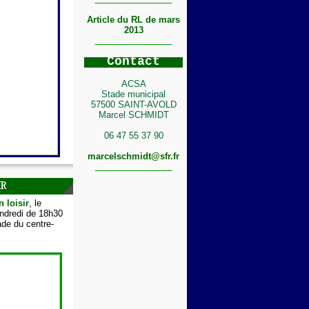
Article du RL de mars
2013
C
ontact
ACSA
Stade municipal
57500 SAINT-AVOLD
Marcel SCHMIDT
06 47 55 37 90
marcelschmidt@sfr.fr
IR
n loisir
, le
endredi de 18h30
de du centre-