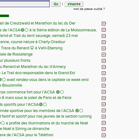
|
mot de passe oublié ?
ail de Creutzwald et Marathon du lac du Der
s de l’ACSA🟢⚪️ à la 5ème édition de La Moissonneuse,
Warnd et Trail du terril sauvage, samedi 23 mai
 juin
ienne, course nature à Charly-Oradour
la Trace du Renard 🦊 à Vahl-Ebersing
iale de Rosselange
r plusieurs fronts
du Renard et Marathon du lac d'Annecy
 - Le Trail éco-responsable dans le Grand-Est
⚪️ avait rendez-vous dans la capitale ce week-end
de Bouzonville
emps commence fort pour l’ACSA 🟢⚪️
8 mars sous le soleil de Paris et de Falck
s sportifs pour l’ACSA🟢⚪️
nnée sportive pour les membres de l’ACSA 🟢⚪️
festif et sportif pour nos jeunes de la section running
⚪️ a profité des illuminations et du marché de Noël
e Noël à Stiring ce dimanche
aire de l’ACSA pour le Téléthon