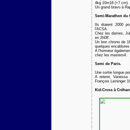
4kg 10m18 (+7 cm).
Un grand bravo à Ra
Semi-Marathon du 
Ils étaient 2000 p
l'ACSA.
Chez les dames, Juli
en 2h08'.
Un bon chrono de 1H
quelques encablures
A l'honneur égalemen
chez les masters4.
Semi de Paris.
Une sortie longue po
A retenir, Vanessa 
François Leininger 1h
Kid-Cross à Créhan