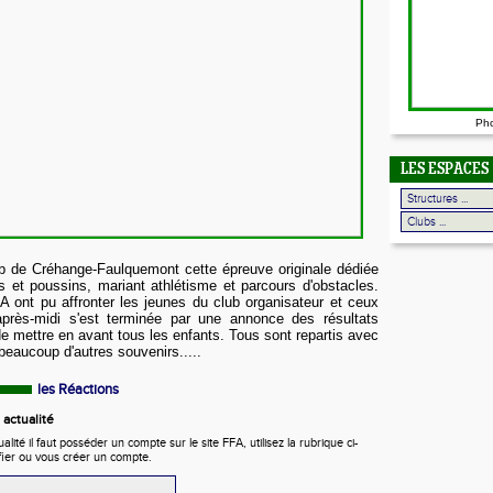
Ph
LES ESPACES
ub de Créhange-Faulquemont cette épreuve originale dédiée
s et poussins, mariant athlétisme et parcours d'obstacles.
 ont pu affronter les jeunes du club organisateur et ceux
après-midi s'est terminée par une annonce des résultats
de mettre en avant tous les enfants. Tous sont repartis avec
eaucoup d'autres souvenirs.....
les Réactions
actualité
ité il faut posséder un compte sur le site FFA, utilisez la rubrique ci-
fier ou vous créer un compte.