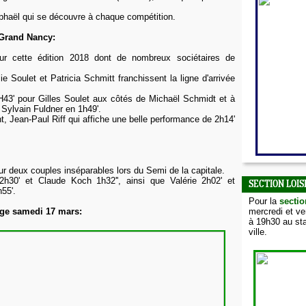
phaël qui se découvre à chaque compétition.
Grand Nancy:
our cette édition 2018 dont de nombreux sociétaires de
e Soulet et Patricia Schmitt franchissent la ligne d'arrivée
43' pour Gilles Soulet aux côtés de Michaël Schmidt et à
 Sylvain Fuldner en 1h49'.
t, Jean-Paul Riff qui affiche une belle performance de 2h14'
ur deux couples inséparables lors du Semi de la capitale.
2h30' et Claude Koch 1h32'', ainsi que Valérie 2h02' et
SECTION LOIS
55'.
Pour la
sectio
ge samedi 17 mars:
mercredi et v
à 19h30 au sta
ville.