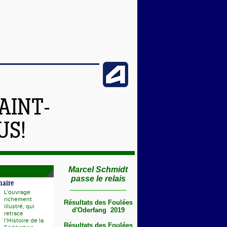
AINT-
US!
Marcel Schmidt
passe le relais
naire
L'ouvrage
richement
Résultats des Foulées
illustré, qui
d'Oderfang 2019
retrace
l’Histoire de la
Résultats des Foulées