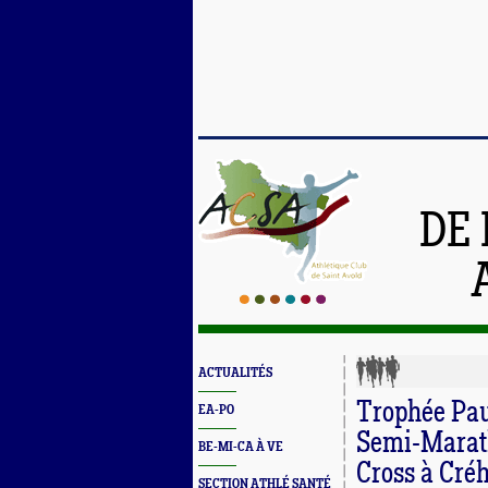
DE 
ACTUALITÉS
Trophée Pau
EA-PO
Semi-Marath
BE-MI-CA À VE
Cross à Cré
SECTION ATHLÉ SANTÉ