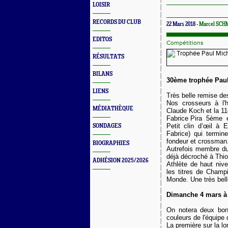
LOISIR
RECORDS DU CLUB
22 Mars 2018 -
Marcel SCH
EDITOS
Compétitions
RÉSULTATS
BILANS
30ème trophée Pau
LIENS
Très belle remise de
Nos crosseurs à l'
MÉDIATHÈQUE
Claude Koch et la 1
Fabrice Pira 5ème e
Petit clin d’œil à 
SONDAGES
Fabrice) qui termi
fondeur et crossman
BIOGRAPHIES
Autrefois membre du
déjà décroché à Thio
ADHÉSION 2025/2026
Athlète de haut nive
les titres de Champ
Monde. Une très bell
Dimanche 4 mars à 
On notera deux bo
couleurs de l'équipe
La première sur la l