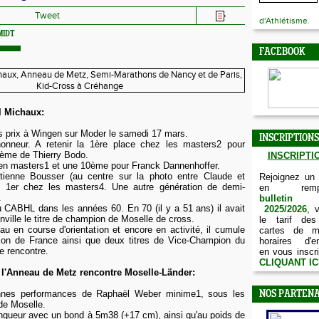
Tweet
d'Athlétisme.
MIDT
FACEBOOK
l Michaux:
s prix à Wingen sur Moder le samedi 17 mars.
INSCRIPTIONS
honneur. A retenir la 1ère place chez les masters2 pour
1ème de Thierry Bodo.
INSCRIPTIO
n masters1 et une 10ème pour Franck Dannenhoffer.
Etienne Bousser (au centre sur la photo entre Claude et
Rejoignez un
ne 1er chez les masters4. Une autre génération de demi-
en remp
.
bulletin d
 CABHL dans les années 60. En 70 (il y a 51 ans) il avait
2025/2026
, 
nville le titre de champion de Moselle de cross.
le tarif des
au en course d'orientation et encore en activité, il cumule
cartes de m
ion de France ainsi que deux titres de Vice-Champion du
horaires d'e
e rencontre.
en vous inscri
CLIQUANT IC
l'Anneau de Metz rencontre Moselle-Länder:
nnes performances de Raphaël Weber minime1, sous les
NOS PARTENA
 de Moselle.
ongueur avec un bond à 5m38 (+17 cm), ainsi qu'au poids de