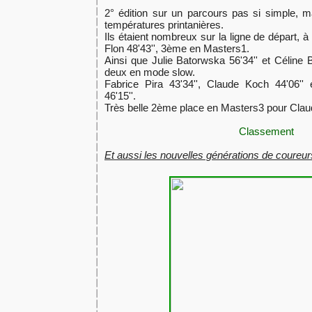
2° édition sur un parcours pas si simple, m
températures printanières.
Ils étaient nombreux sur la ligne de départ,
Flon 48'43'', 3ème en Masters1.
Ainsi que Julie Batorwska 56'34'' et Céline Ba
deux en mode slow.
Fabrice Pira 43'34'', Claude Koch 44'06''
46'15''.
Très belle 2ème place en Masters3 pour Claud
Classement
Et aussi les nouvelles générations de coureur