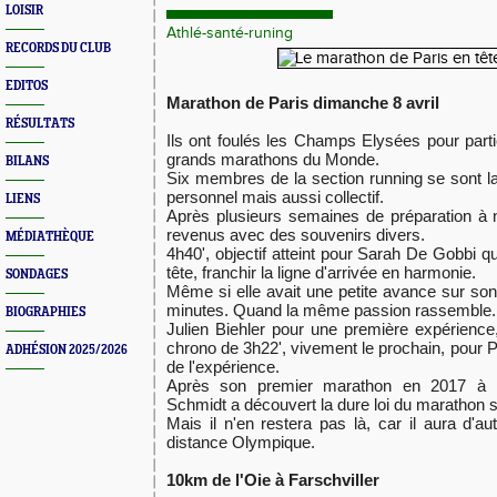
LOISIR
Athlé-santé-runing
RECORDS DU CLUB
EDITOS
Marathon de Paris dimanche 8 avril
RÉSULTATS
Ils ont foulés les Champs Elysées pour parti
grands marathons du Monde.
BILANS
​Six membres de la section running se sont l
personnel mais aussi collectif.
LIENS
Après plusieurs semaines de préparation à ne
revenus avec des souvenirs divers.
MÉDIATHÈQUE
4h40', objectif atteint pour Sarah De Gobbi q
tête, franchir la ligne d'arrivée en harmonie.
SONDAGES
Même si elle avait une petite avance sur so
minutes. Quand la même passion rassemble.
BIOGRAPHIES
Julien Biehler pour une première expérience,
chrono de 3h22', vivement le prochain, pour 
ADHÉSION 2025/2026
de l'expérience.
Après son premier marathon en 2017 à 
Schmidt a découvert la dure loi du marathon 
Mais il n'en restera pas là, car il aura d'a
distance Olympique.
10km de l'Oie à Farschviller