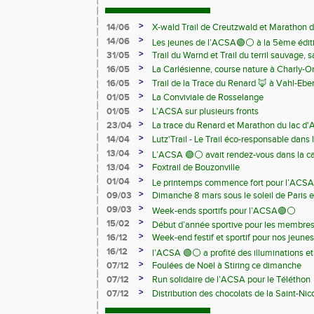
>
14/06
X-wald Trail de Creutzwald et Marathon d
>
14/06
Les jeunes de l’ACSA🟢⚪️ à la 5ème édit
>
31/05
Trail du Warnd et Trail du terril sauvage,
Samedi 13 juin
>
16/05
La Carlésienne, course nature à Charly-O
>
16/05
Trail de la Trace du Renard 🦊 à Vahl-Ebe
>
01/05
La Conviviale de Rosselange
>
01/05
L'ACSA sur plusieurs fronts
>
23/04
La trace du Renard et Marathon du lac d
>
14/04
Lutz'Trail - Le Trail éco-responsable dans
>
13/04
L’ACSA 🟢⚪️ avait rendez-vous dans la c
>
13/04
Foxtrail de Bouzonville
>
01/04
Le printemps commence fort pour l’ACSA
>
09/03
Dimanche 8 mars sous le soleil de Paris e
>
09/03
Week-ends sportifs pour l’ACSA🟢⚪️
>
15/02
Début d’année sportive pour les membre
>
16/12
Week-end festif et sportif pour nos jeunes
>
16/12
l’ACSA 🟢⚪️ a profité des illuminations e
>
07/12
Foulées de Noël à Stiring ce dimanche
>
07/12
Run solidaire de l’ACSA pour le Téléthon
>
07/12
Distribution des chocolats de la Saint-Nic