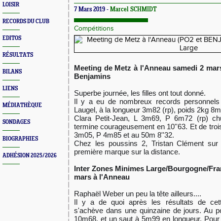
LOISIR
7 Mars 2019 -
Marcel SCHMIDT
RECORDS DU CLUB
Compétitions
EDITOS
RÉSULTATS
Meeting de Metz à l'Anneau samedi 2 mars
BILANS
Benjamins
LIENS
Superbe journée, les filles ont tout donné.
Il y a eu de nombreux records personnels 
MÉDIATHÈQUE
Laugel, à la longueur 3m82 (rp), poids 2kg 8m
Clara Petit-Jean, L 3m69, P 6m72 (rp) c
SONDAGES
termine courageusement en 10''63. Et de trois
3m05, P 4m85 et au 5
0m 8''32.
BIOGRAPHIES
Chez les poussins 2, Tristan Clément sur 
première marque sur la distance.
ADHÉSION 2025/2026
Inter Zones Minimes Large/Bourgogne/
Fra
mars à l'Anneau
Raphaël Weber un peu la tête ailleurs....
Il y a de quoi après les résultats de cett
s'achève dans une quinzaine de jours. Au po
10m68, et un saut à 5m99 en longueur. Pour 