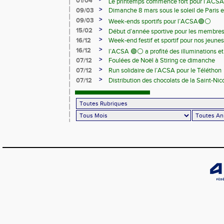
01/04
Le printemps commence fort pour l’ACSA
>
09/03
Dimanche 8 mars sous le soleil de Paris e
>
09/03
Week-ends sportifs pour l’ACSA🟢⚪️
>
15/02
Début d’année sportive pour les membre
>
16/12
Week-end festif et sportif pour nos jeunes
>
16/12
l’ACSA 🟢⚪️ a profité des illuminations e
>
07/12
Foulées de Noël à Stiring ce dimanche
>
07/12
Run solidaire de l’ACSA pour le Téléthon
>
07/12
Distribution des chocolats de la Saint-Nic