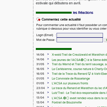
estivale qui débutera en avril.
les Réactions
Commentez cette actualité
Pour commenter une actualité il faut posséder un compt
rubrique ci-dessous pour vous identifier ou vous crée
Login (Email)
:
Mot de Passe
:
>
14/06
X-wald Trail de Creutzwald et Marathon d
>
14/06
Les jeunes de l’ACSA🟢⚪️ à la 5ème édit
>
31/05
Trail du Warnd et Trail du terril sauvage,
Samedi 13 juin
>
16/05
La Carlésienne, course nature à Charly-O
>
16/05
Trail de la Trace du Renard 🦊 à Vahl-Ebe
>
01/05
La Conviviale de Rosselange
>
01/05
L'ACSA sur plusieurs fronts
>
23/04
La trace du Renard et Marathon du lac d
>
14/04
Lutz'Trail - Le Trail éco-responsable dans
>
13/04
L’ACSA 🟢⚪️ avait rendez-vous dans la c
>
13/04
Foxtrail de Bouzonville
>