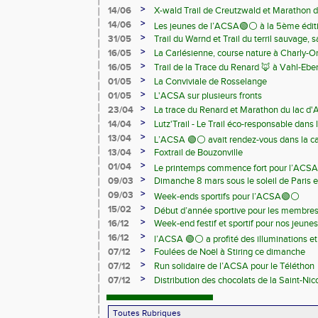
>
14/06
X-wald Trail de Creutzwald et Marathon d
>
14/06
Les jeunes de l’ACSA🟢⚪️ à la 5ème édit
>
31/05
Trail du Warnd et Trail du terril sauvage,
Samedi 13 juin
>
16/05
La Carlésienne, course nature à Charly-O
>
16/05
Trail de la Trace du Renard 🦊 à Vahl-Ebe
>
01/05
La Conviviale de Rosselange
>
01/05
L'ACSA sur plusieurs fronts
>
23/04
La trace du Renard et Marathon du lac d
>
14/04
Lutz'Trail - Le Trail éco-responsable dans
>
13/04
L’ACSA 🟢⚪️ avait rendez-vous dans la c
>
13/04
Foxtrail de Bouzonville
>
01/04
Le printemps commence fort pour l’ACSA
>
09/03
Dimanche 8 mars sous le soleil de Paris e
>
09/03
Week-ends sportifs pour l’ACSA🟢⚪️
>
15/02
Début d’année sportive pour les membre
>
16/12
Week-end festif et sportif pour nos jeunes
>
16/12
l’ACSA 🟢⚪️ a profité des illuminations e
>
07/12
Foulées de Noël à Stiring ce dimanche
>
07/12
Run solidaire de l’ACSA pour le Téléthon
>
07/12
Distribution des chocolats de la Saint-Nic