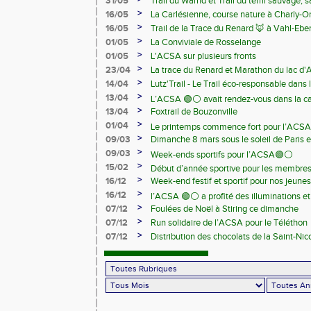
31/05
Trail du Warnd et Trail du terril sauvage,
Samedi 13 juin
>
16/05
La Carlésienne, course nature à Charly-O
>
16/05
Trail de la Trace du Renard 🦊 à Vahl-Ebe
>
01/05
La Conviviale de Rosselange
>
01/05
L'ACSA sur plusieurs fronts
>
23/04
La trace du Renard et Marathon du lac d
>
14/04
Lutz'Trail - Le Trail éco-responsable dans
>
13/04
L’ACSA 🟢⚪️ avait rendez-vous dans la c
>
13/04
Foxtrail de Bouzonville
>
01/04
Le printemps commence fort pour l’ACSA
>
09/03
Dimanche 8 mars sous le soleil de Paris e
>
09/03
Week-ends sportifs pour l’ACSA🟢⚪️
>
15/02
Début d’année sportive pour les membre
>
16/12
Week-end festif et sportif pour nos jeunes
>
16/12
l’ACSA 🟢⚪️ a profité des illuminations e
>
07/12
Foulées de Noël à Stiring ce dimanche
>
07/12
Run solidaire de l’ACSA pour le Téléthon
>
07/12
Distribution des chocolats de la Saint-Nic