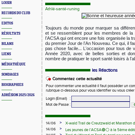
LOISIR
Athlé-santé-runing
RECORDS DU CLUB
EDITOS
Toujours du monde pour marquer sa différen
et se ressemblent pour les membres de la 
RÉSULTATS
l'ACSA qui ont encore une fois organisée la tra
du premier Jour de l'An Nouveau. Ce qui, il fau
BILANS
pas chose facile... L'occasion pour tous de
Année 2020, avec de belles sorties et don
LIENS
nombre de pratiquer le sport santé loisirs à l'a
MÉDIATHÈQUE
les Réactions
SONDAGES
Commentez cette actualité
BIOGRAPHIES
Pour commenter une actualité il faut posséder un compt
rubrique ci-dessous pour vous identifier ou vous crée
ADHÉSION 2025/2026
Login (Email)
:
Mot de Passe
:
>
14/06
X-wald Trail de Creutzwald et Marathon d
>
14/06
Les jeunes de l’ACSA🟢⚪️ à la 5ème édit
>