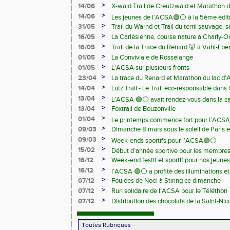
>
14/06
X-wald Trail de Creutzwald et Marathon d
>
14/06
Les jeunes de l’ACSA🟢⚪️ à la 5ème édit
>
31/05
Trail du Warnd et Trail du terril sauvage,
Samedi 13 juin
>
16/05
La Carlésienne, course nature à Charly-O
>
16/05
Trail de la Trace du Renard 🦊 à Vahl-Ebe
>
01/05
La Conviviale de Rosselange
>
01/05
L'ACSA sur plusieurs fronts
>
23/04
La trace du Renard et Marathon du lac d
>
14/04
Lutz'Trail - Le Trail éco-responsable dans
>
13/04
L’ACSA 🟢⚪️ avait rendez-vous dans la c
>
13/04
Foxtrail de Bouzonville
>
01/04
Le printemps commence fort pour l’ACSA
>
09/03
Dimanche 8 mars sous le soleil de Paris e
>
09/03
Week-ends sportifs pour l’ACSA🟢⚪️
>
15/02
Début d’année sportive pour les membre
>
16/12
Week-end festif et sportif pour nos jeunes
>
16/12
l’ACSA 🟢⚪️ a profité des illuminations e
>
07/12
Foulées de Noël à Stiring ce dimanche
>
07/12
Run solidaire de l’ACSA pour le Téléthon
>
07/12
Distribution des chocolats de la Saint-Nic