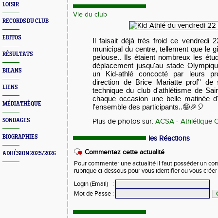
LOISIR
Vie du club
RECORDS DU CLUB
EDITOS
Il faisait déjà très froid ce vendredi
municipal du centre, tellement que le gi
RÉSULTATS
pelouse.. Ils étaient nombreux les étudi
déplacement jusqu'au stade Olympique
BILANS
un Kid-athlé concocté par leurs pr
direction de Brice Mariatte prof'' de 
LIENS
technique du club d'athlétisme de Sa
chaque occasion une belle matinée d'
MÉDIATHÈQUE
l'ensemble des participants..🤪🎉🎈
SONDAGES
Plus de photos sur:
ACSA - Athlétique C
BIOGRAPHIES
les Réactions
Commentez cette actualité
ADHÉSION 2025/2026
Pour commenter une actualité il faut posséder un compt
rubrique ci-dessous pour vous identifier ou vous crée
Login (Email)
:
Mot de Passe
: