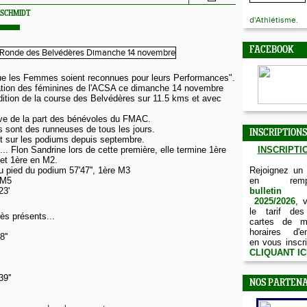
l SCHMIDT
d'Athlétisme.
FACEBOOK
que les Femmes soient reconnues pour leurs Performances".
ation des féminines de l'ACSA ce dimanche 14 novembre 
édition de la course des Belvédères sur 11.5 kms et avec 
tive de la part des bénévoles du FMAC. 
 sont des runneuses de tous les jours. 
INSCRIPTIONS
t sur les podiums depuis septembre.
.. 
Flon Sandrine lors de cette première, elle termine 1ère 
INSCRIPTIO
 et 1ère en M2.
u pied du podium 57'47'', 1ère M3
Rejoignez un
e M5
en remp
23'
bulletin d
2025/2026
, 
le tarif des
rès présents...
cartes de m
horaires d'e
''
en vous inscri
CLIQUANT IC
9''
NOS PARTENA