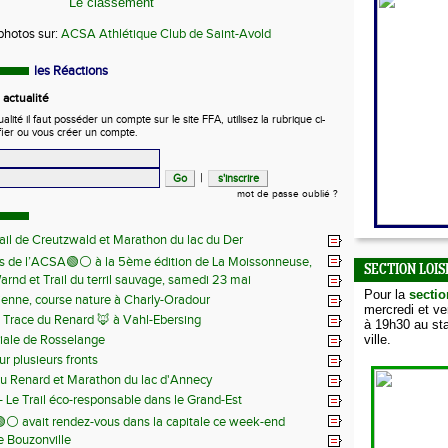
Le classement
photos sur: 
ACSA Athlétique Club de Saint-Avold
les Réactions
actualité
ité il faut posséder un compte sur le site FFA, utilisez la rubrique ci-
fier ou vous créer un compte.
|
mot de passe oublié ?
ail de Creutzwald et Marathon du lac du Der
s de l’ACSA🟢⚪️ à la 5ème édition de La Moissonneuse,
SECTION LOIS
Warnd et Trail du terril sauvage, samedi 23 mai
 juin
Pour la
sectio
ienne, course nature à Charly-Oradour
mercredi et v
la Trace du Renard 🦊 à Vahl-Ebersing
à 19h30 au sta
iale de Rosselange
ville.
r plusieurs fronts
du Renard et Marathon du lac d'Annecy
 - Le Trail éco-responsable dans le Grand-Est
⚪️ avait rendez-vous dans la capitale ce week-end
de Bouzonville