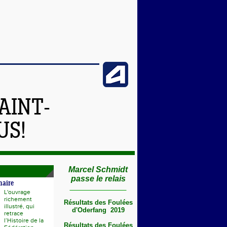
AINT-
US!
Marcel Schmidt
passe le relais
naire
L'ouvrage
richement
Résultats des Foulées
illustré, qui
d'Oderfang 2019
retrace
l’Histoire de la
Résultats des Foulées