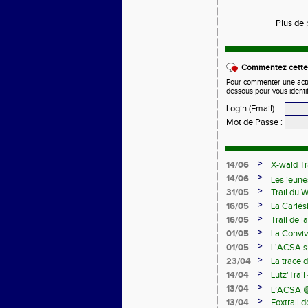
Plus de 
Commentez cette 
Pour commenter une actual
dessous pour vous identi
Login (Email)
:
Mot de Passe
:
>
14/06
X-wald Tr
>
14/06
Les jeune
>
31/05
Trail du 
Samedi 13
>
16/05
La Carlés
>
16/05
Trail de 
>
01/05
La Conviv
>
01/05
L'ACSA su
>
23/04
La trace 
>
14/04
Lutz'Trail
>
13/04
L’ACSA 🟢
>
13/04
Foxtrail 