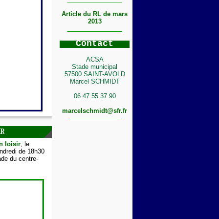
Article du RL de mars
2013
C
ontact
ACSA
Stade municipal
57500 SAINT-AVOLD
Marcel SCHMIDT
06 47 55 37 90
marcelschmidt@sfr.fr
IR
n loisir
, le
endredi de 18h30
de du centre-