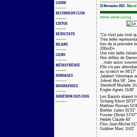
LOISIR
22 Novembre 2021 -
Marce
RECORDS DU CLUB
Athlé-santé-runing
EDITOS
RÉSULTATS
"Ce n'est pas inné 
Très belle représent
lors de la première 
BILANS
200mD+.
Une très belle initia
LIENS
Nos drôles de Dames
...mais aussi souven
MÉDIATHÈQUE
Elle n'a pas attendue.
au scratch en 56'17''
SONDAGES
Jalabert Véronique a
Jolivet Ilka 59', 1èr
Steinhoff Murielle 1h
BIOGRAPHIES
Engler Agnès 1h30'
Les Barjots étaient t
ADHÉSION 2025/2026
Schang Kévin 50'37''
Mathieu Romain 52'48
Biehler Julien 55'31''
Forster Olivier 57'47''
Heiblé Claude 60'
Flon Jean-Michel 61'3
Guldner Marc 1h22'