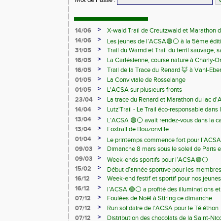
Mot de Passe
:
>
14/06
X-wald Trail de Creutzwald et Marathon d
>
14/06
Les jeunes de l’ACSA🟢⚪️ à la 5ème édit
>
31/05
Trail du Warnd et Trail du terril sauvage,
Samedi 13 juin
>
16/05
La Carlésienne, course nature à Charly-O
>
16/05
Trail de la Trace du Renard 🦊 à Vahl-Ebe
>
01/05
La Conviviale de Rosselange
>
01/05
L'ACSA sur plusieurs fronts
>
23/04
La trace du Renard et Marathon du lac d
>
14/04
Lutz'Trail - Le Trail éco-responsable dans
>
13/04
L’ACSA 🟢⚪️ avait rendez-vous dans la c
>
13/04
Foxtrail de Bouzonville
>
01/04
Le printemps commence fort pour l’ACSA
>
09/03
Dimanche 8 mars sous le soleil de Paris e
>
09/03
Week-ends sportifs pour l’ACSA🟢⚪️
>
15/02
Début d’année sportive pour les membre
>
16/12
Week-end festif et sportif pour nos jeunes
>
16/12
l’ACSA 🟢⚪️ a profité des illuminations e
>
07/12
Foulées de Noël à Stiring ce dimanche
>
07/12
Run solidaire de l’ACSA pour le Téléthon
>
07/12
Distribution des chocolats de la Saint-Nic