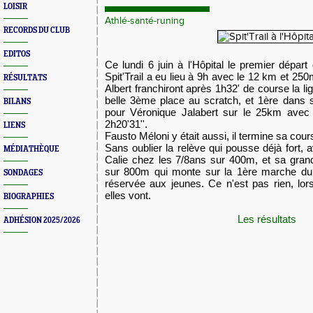
LOISIR
Athlé-santé-runing
RECORDS DU CLUB
EDITOS
Ce lundi 6 juin à l'Hôpital le premier départ
Spit'Trail a eu lieu à 9h avec le 12 km et 25
RÉSULTATS
Albert franchiront après 1h32' de course la li
belle 3ème place au scratch, et 1ère dans 
BILANS
pour Véronique Jalabert sur le 25km ave
2h20'31''.
LIENS
Fausto Méloni y était aussi, il termine sa cour
Sans oublier la relève qui pousse déjà fort, 
MÉDIATHÈQUE
Calie chez les 7/8ans sur 400m, et sa gran
sur 800m qui monte sur la 1ère marche d
SONDAGES
réservée aux jeunes. Ce n'est pas rien, lors
elles vont.
BIOGRAPHIES
Les résultats
ADHÉSION 2025/2026