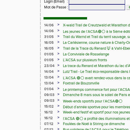
Login (Email)
:
Mot de Passe
:
>
14/06
X-wald Trail de Creutzwald et Marathon d
>
14/06
Les jeunes de l’ACSA🟢⚪️ à la 5ème édit
>
31/05
Trail du Warnd et Trail du terril sauvage,
Samedi 13 juin
>
16/05
La Carlésienne, course nature à Charly-O
>
16/05
Trail de la Trace du Renard 🦊 à Vahl-Ebe
>
01/05
La Conviviale de Rosselange
>
01/05
L'ACSA sur plusieurs fronts
>
23/04
La trace du Renard et Marathon du lac d
>
14/04
Lutz'Trail - Le Trail éco-responsable dans
>
13/04
L’ACSA 🟢⚪️ avait rendez-vous dans la c
>
13/04
Foxtrail de Bouzonville
>
01/04
Le printemps commence fort pour l’ACSA
>
09/03
Dimanche 8 mars sous le soleil de Paris e
>
09/03
Week-ends sportifs pour l’ACSA🟢⚪️
>
15/02
Début d’année sportive pour les membre
>
16/12
Week-end festif et sportif pour nos jeunes
>
16/12
l’ACSA 🟢⚪️ a profité des illuminations e
>
07/12
Foulées de Noël à Stiring ce dimanche
>
07/12
Run solidaire de l’ACSA pour le Téléthon