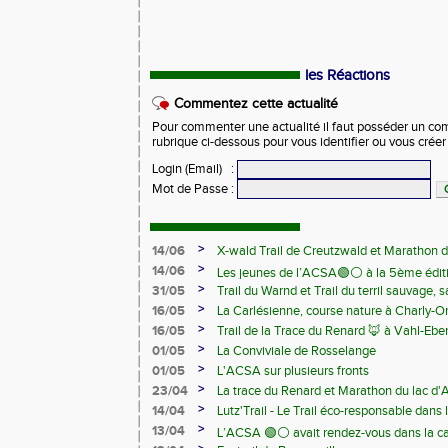
les Réactions
Commentez cette actualité
Pour commenter une actualité il faut posséder un compt
rubrique ci-dessous pour vous identifier ou vous crée
Login (Email)
:
Mot de Passe
:
>
14/06
X-wald Trail de Creutzwald et Marathon d
>
14/06
Les jeunes de l’ACSA🟢⚪️ à la 5ème édit
>
31/05
Trail du Warnd et Trail du terril sauvage,
Samedi 13 juin
>
16/05
La Carlésienne, course nature à Charly-O
>
16/05
Trail de la Trace du Renard 🦊 à Vahl-Ebe
>
01/05
La Conviviale de Rosselange
>
01/05
L'ACSA sur plusieurs fronts
>
23/04
La trace du Renard et Marathon du lac d
>
14/04
Lutz'Trail - Le Trail éco-responsable dans
>
13/04
L’ACSA 🟢⚪️ avait rendez-vous dans la c