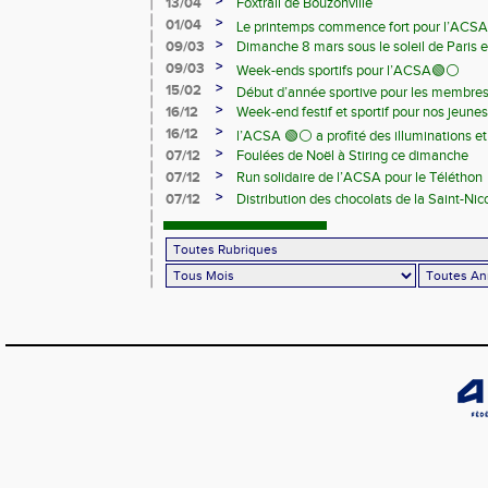
>
13/04
Foxtrail de Bouzonville
>
01/04
Le printemps commence fort pour l’ACSA
>
09/03
Dimanche 8 mars sous le soleil de Paris e
>
09/03
Week-ends sportifs pour l’ACSA🟢⚪️
>
15/02
Début d’année sportive pour les membre
>
16/12
Week-end festif et sportif pour nos jeunes
>
16/12
l’ACSA 🟢⚪️ a profité des illuminations e
>
07/12
Foulées de Noël à Stiring ce dimanche
>
07/12
Run solidaire de l’ACSA pour le Téléthon
>
07/12
Distribution des chocolats de la Saint-Nic