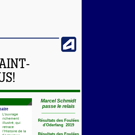
AINT-
US!
Marcel Schmidt
passe le relais
naire
L'ouvrage
richement
Résultats des Foulées
illustré, qui
d'Oderfang 2019
retrace
l’Histoire de la
Résultats des Foulées