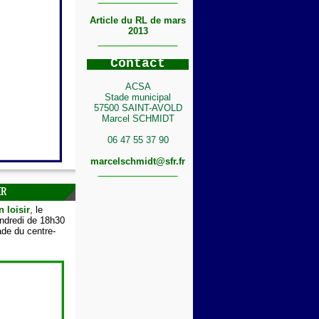
Article du RL de mars
2013
C
ontact
ACSA
Stade municipal
57500 SAINT-AVOLD
Marcel SCHMIDT
06 47 55 37 90
marcelschmidt@sfr.fr
IR
n loisir
, le
endredi de 18h30
de du centre-