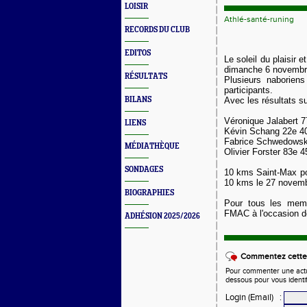
LOISIR
Athlé-santé-runing
RECORDS DU CLUB
EDITOS
Le soleil du plaisir 
dimanche 6 novembr
RÉSULTATS
Plusieurs naborien
participants.
BILANS
Avec les résultats su
Véronique Jalabert 
LIENS
Kévin Schang 22e 40'
Fabrice Schwedowski
MÉDIATHÈQUE
Olivier Forster 83e 45
SONDAGES
10 kms Saint-Max pou
10 kms le 27 novembr
BIOGRAPHIES
Pour tous les mem
FMAC à l'occasion d
ADHÉSION 2025/2026
Commentez cette 
Pour commenter une actual
dessous pour vous identi
Login (Email)
: