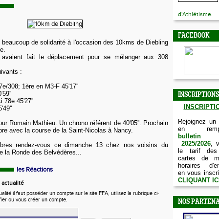
d'Athlétisme.
FACEBOOK
et beaucoup de solidarité à l'occasion des 10kms de Diebling
e.
s avaient fait le déplacement pour se mélanger aux 308
ivants :
77e/308;
1ère en M3-F 45'17''
59''
INSCRIPTIONS
 78e 45'27''
INSCRIPTIO
'49''
Rejoignez un
r Romain Mathieu. Un chrono référent de 40'05''. Prochain
en remp
e avec la course de la Saint-Nicolas à Nancy.
bulletin d
2025/2026
, 
bres rendez-vous ce dimanche 13 chez nos voisins du
le tarif des
e la Ronde des Belvédères...
cartes de m
horaires d'e
les Réactions
en vous inscri
CLIQUANT IC
actualité
ité il faut posséder un compte sur le site FFA, utilisez la rubrique ci-
fier ou vous créer un compte.
NOS PARTENA