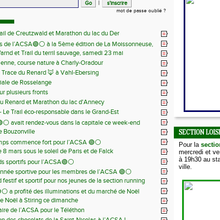
|
mot de passe oublié ?
ail de Creutzwald et Marathon du lac du Der
s de l’ACSA🟢⚪️ à la 5ème édition de La Moissonneuse,
Warnd et Trail du terril sauvage, samedi 23 mai
 juin
ienne, course nature à Charly-Oradour
la Trace du Renard 🦊 à Vahl-Ebersing
iale de Rosselange
r plusieurs fronts
du Renard et Marathon du lac d'Annecy
 - Le Trail éco-responsable dans le Grand-Est
⚪️ avait rendez-vous dans la capitale ce week-end
de Bouzonville
SECTION LOIS
emps commence fort pour l’ACSA 🟢⚪️
Pour la
sectio
8 mars sous le soleil de Paris et de Falck
mercredi et v
à 19h30 au sta
s sportifs pour l’ACSA🟢⚪️
ville.
nnée sportive pour les membres de l’ACSA 🟢⚪️
festif et sportif pour nos jeunes de la section running
⚪️ a profité des illuminations et du marché de Noël
e Noël à Stiring ce dimanche
aire de l’ACSA pour le Téléthon