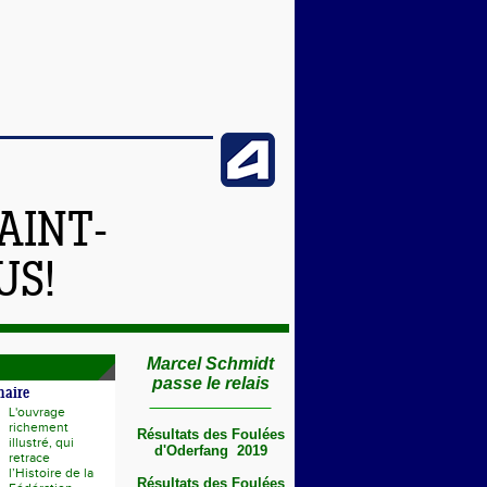
AINT-
US!
Marcel Schmidt
passe le relais
naire
L'ouvrage
richement
Résultats des Foulées
illustré, qui
d'Oderfang 2019
retrace
l’Histoire de la
Résultats des Foulées