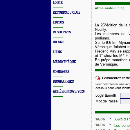
LOISIR
Athlé-santé-runing
RECORDS DU CLUB
EDITOS
La 25°édition de la 
Nouilly.
RÉSULTATS
Les membres de l'
podiums.
BILANS
Sur le 9,6 km Myriam
Véronique Jalabert s
Frédéric Viry se rap
LIENS
et 1° chez les M4-H.
En prépa marathon d
MÉDIATHÈQUE
de Véronique.
SONDAGES
Commentez cette 
BIOGRAPHIES
Pour commenter une actual
dessous pour vous identi
ADHÉSION 2025/2026
Login (Email)
:
Mot de Passe
:
>
14/06
X-wald Tr
>
14/06
Les jeune