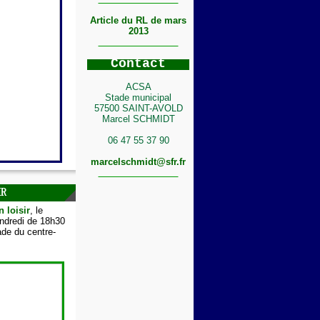
Article du RL de mars
2013
C
ontact
ACSA
Stade municipal
57500 SAINT-AVOLD
Marcel SCHMIDT
06 47 55 37 90
marcelschmidt@sfr.fr
IR
n loisir
, le
endredi de 18h30
de du centre-