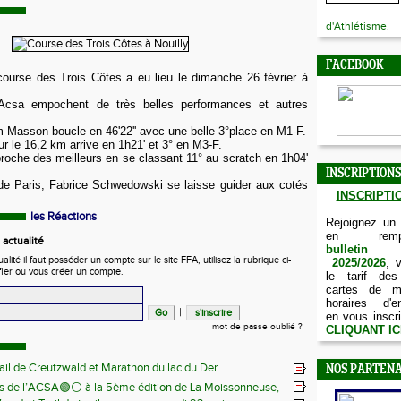
d'Athlétisme.
FACEBOOK
course des Trois Côtes a eu lieu le dimanche 26 février à
Acsa empochent de très belles performances et autres
 Masson boucle en 46'22'' avec une belle 3°place en M1-F.
ur le 16,2 km arrive en 1h21' et 3° en M3-F.
proche des meilleurs en se classant 11° au scratch en 1h04'
INSCRIPTIONS
e Paris, Fabrice Schwedowski se laisse guider aux cotés
INSCRIPTIO
les Réactions
Rejoignez un
en remp
actualité
bulletin d
ité il faut posséder un compte sur le site FFA, utilisez la rubrique ci-
2025/2026
, 
fier ou vous créer un compte.
le tarif des
cartes de m
horaires d'e
|
en vous inscri
mot de passe oublié ?
CLIQUANT IC
ail de Creutzwald et Marathon du lac du Der
NOS PARTENA
s de l’ACSA🟢⚪️ à la 5ème édition de La Moissonneuse,