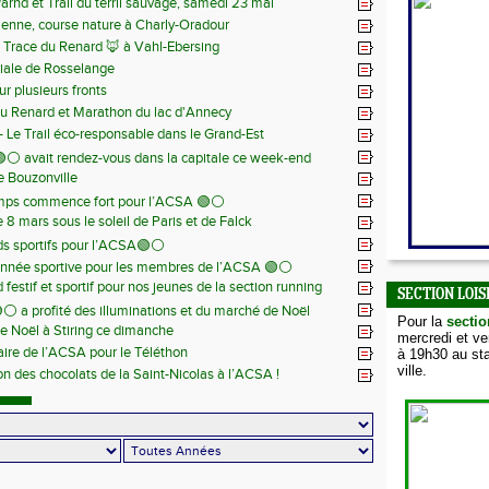
Warnd et Trail du terril sauvage, samedi 23 mai
 juin
ienne, course nature à Charly-Oradour
la Trace du Renard 🦊 à Vahl-Ebersing
iale de Rosselange
r plusieurs fronts
du Renard et Marathon du lac d'Annecy
 - Le Trail éco-responsable dans le Grand-Est
⚪️ avait rendez-vous dans la capitale ce week-end
de Bouzonville
emps commence fort pour l’ACSA 🟢⚪️
8 mars sous le soleil de Paris et de Falck
s sportifs pour l’ACSA🟢⚪️
nnée sportive pour les membres de l’ACSA 🟢⚪️
festif et sportif pour nos jeunes de la section running
SECTION LOIS
⚪️ a profité des illuminations et du marché de Noël
Pour la
sectio
e Noël à Stiring ce dimanche
mercredi et v
aire de l’ACSA pour le Téléthon
à 19h30 au sta
ville.
ion des chocolats de la Saint-Nicolas à l’ACSA !