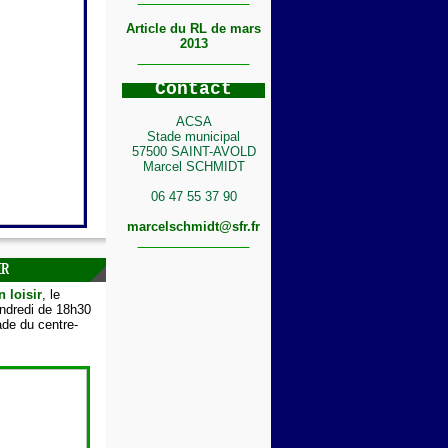
Article du RL de mars
2013
C
ontact
ACSA
Stade municipal
57500 SAINT-AVOLD
Marcel SCHMIDT
06 47 55 37 90
marcelschmidt@sfr.fr
IR
n loisir
, le
endredi de 18h30
de du centre-