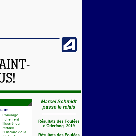
AINT-
US!
Marcel Schmidt
passe le relais
naire
L'ouvrage
richement
Résultats des Foulées
illustré, qui
d'Oderfang 2019
retrace
l’Histoire de la
Résultats des Foulées