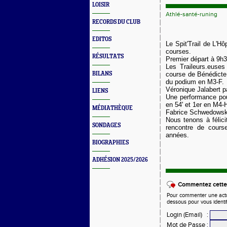
LOISIR
Athlé-santé-runing
RECORDS DU CLUB
EDITOS
Le Spit'Trail de L'H
courses.
RÉSULTATS
Premier départ à 9h
Les Traileurs.euse
BILANS
course de Bénédicte
du podium en M3-F.
Véronique Jalabert p
LIENS
Une performance pou
en 54' et 1er en M4-
MÉDIATHÈQUE
Fabrice Schwedowski
Nous tenons à félici
SONDAGES
rencontre de cours
années.
BIOGRAPHIES
ADHÉSION 2025/2026
Commentez cette 
Pour commenter une actual
dessous pour vous identi
Login (Email)
:
Mot de Passe
: