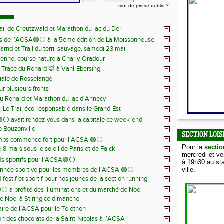
mot de passe oublié ?
ail de Creutzwald et Marathon du lac du Der
s de l’ACSA🟢⚪️ à la 5ème édition de La Moissonneuse,
Warnd et Trail du terril sauvage, samedi 23 mai
 juin
ienne, course nature à Charly-Oradour
la Trace du Renard 🦊 à Vahl-Ebersing
iale de Rosselange
r plusieurs fronts
du Renard et Marathon du lac d'Annecy
 - Le Trail éco-responsable dans le Grand-Est
⚪️ avait rendez-vous dans la capitale ce week-end
de Bouzonville
SECTION LOIS
emps commence fort pour l’ACSA 🟢⚪️
Pour la
sectio
8 mars sous le soleil de Paris et de Falck
mercredi et v
s sportifs pour l’ACSA🟢⚪️
à 19h30 au sta
nnée sportive pour les membres de l’ACSA 🟢⚪️
ville.
festif et sportif pour nos jeunes de la section running
⚪️ a profité des illuminations et du marché de Noël
e Noël à Stiring ce dimanche
aire de l’ACSA pour le Téléthon
ion des chocolats de la Saint-Nicolas à l’ACSA !