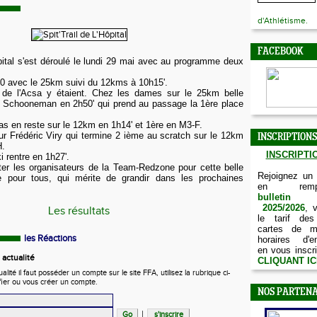
d'Athlétisme.
FACEBOOK
ôpital s'est déroulé le lundi 29 mai avec au programme deux
30 avec le 25km suivi du 12kms à 10h15'.
s de l'Acsa y étaient. Chez les dames sur le 25km belle
 Schooneman en 2h50' qui prend au passage la 1ère place
as en reste sur le 12km en 1h14' et 1ère en M3-F.
r Frédéric Viry qui termine 2 ième au scratch sur le 12km
INSCRIPTIONS
H.
INSCRIPTIO
 rentre en 1h27'.
ter les organisateurs de la Team-Redzone pour cette belle
Rejoignez un
e pour tous, qui mérite de grandir dans les prochaines
en remp
bulletin d
2025/2026
, 
Les résultats
le tarif des
cartes de m
les Réactions
horaires d'e
en vous inscri
actualité
CLIQUANT IC
ité il faut posséder un compte sur le site FFA, utilisez la rubrique ci-
fier ou vous créer un compte.
NOS PARTENA
|