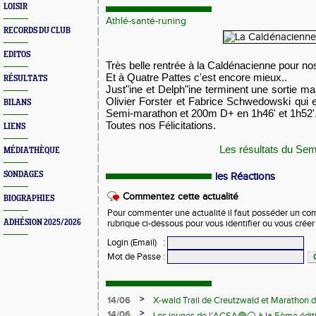
LOISIR
Athlé-santé-runing
RECORDS DU CLUB
EDITOS
Très belle rentrée à la Caldénacienne pour no
Et à Quatre Pattes c'est encore mieux..
RÉSULTATS
Just"ine et Delph"ine terminent une sortie mar
Olivier Forster et Fabrice Schwedowski qui eu
BILANS
Semi-marathon et 200m D+ en 1h46' et 1h52'
Toutes nos Félicitations.
LIENS
Les résultats du Sem
MÉDIATHÈQUE
SONDAGES
les Réactions
Commentez cette actualité
BIOGRAPHIES
Pour commenter une actualité il faut posséder un compt
ADHÉSION 2025/2026
rubrique ci-dessous pour vous identifier ou vous crée
Login (Email)
:
Mot de Passe
:
>
14/06
X-wald Trail de Creutzwald et Marathon d
>
14/06