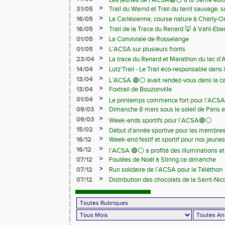
Les jeunes de l’ACSA🟢⚪️ à la 5ème édit
>
31/05
Trail du Warnd et Trail du terril sauvage,
Samedi 13 juin
>
16/05
La Carlésienne, course nature à Charly-O
>
16/05
Trail de la Trace du Renard 🦊 à Vahl-Ebe
>
01/05
La Conviviale de Rosselange
>
01/05
L'ACSA sur plusieurs fronts
>
23/04
La trace du Renard et Marathon du lac d
>
14/04
Lutz'Trail - Le Trail éco-responsable dans
>
13/04
L’ACSA 🟢⚪️ avait rendez-vous dans la c
>
13/04
Foxtrail de Bouzonville
>
01/04
Le printemps commence fort pour l’ACSA
>
09/03
Dimanche 8 mars sous le soleil de Paris e
>
09/03
Week-ends sportifs pour l’ACSA🟢⚪️
>
15/02
Début d’année sportive pour les membre
>
16/12
Week-end festif et sportif pour nos jeunes
>
16/12
l’ACSA 🟢⚪️ a profité des illuminations e
>
07/12
Foulées de Noël à Stiring ce dimanche
>
07/12
Run solidaire de l’ACSA pour le Téléthon
>
07/12
Distribution des chocolats de la Saint-Nic