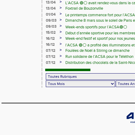
>
13/04
L’ACSA 🟢⚪️ avait rendez-vous dans la c
>
13/04
Foxtrail de Bouzonville
>
01/04
Le printemps commence fort pour l’ACSA
>
09/03
Dimanche 8 mars sous le soleil de Paris e
>
09/03
Week-ends sportifs pour l’ACSA🟢⚪️
>
15/02
Début d’année sportive pour les membre
>
16/12
Week-end festif et sportif pour nos jeunes
>
16/12
l’ACSA 🟢⚪️ a profité des illuminations e
>
07/12
Foulées de Noël à Stiring ce dimanche
>
07/12
Run solidaire de l’ACSA pour le Téléthon
>
07/12
Distribution des chocolats de la Saint-Nic