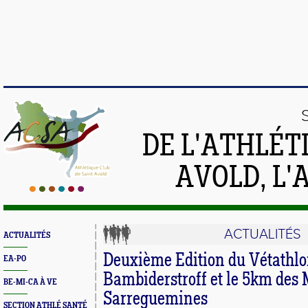
DE L'ATHLÉT
AVOLD, L'
ACTUALITÉS
ACTUALITÉS
Deuxième Edition du Vétathlo
EA-PO
Bambiderstroff et le 5km des
BE-MI-CA À VE
Sarreguemines
SECTION ATHLÉ SANTÉ