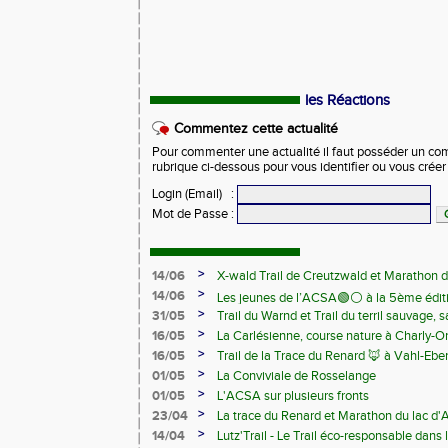
les Réactions
Commentez cette actualité
Pour commenter une actualité il faut posséder un compt
rubrique ci-dessous pour vous identifier ou vous crée
Login (Email)
:
Mot de Passe
:
>
14/06
X-wald Trail de Creutzwald et Marathon d
>
14/06
Les jeunes de l’ACSA🟢⚪️ à la 5ème édit
>
31/05
Trail du Warnd et Trail du terril sauvage,
Samedi 13 juin
>
16/05
La Carlésienne, course nature à Charly-O
>
16/05
Trail de la Trace du Renard 🦊 à Vahl-Ebe
>
01/05
La Conviviale de Rosselange
>
01/05
L'ACSA sur plusieurs fronts
>
23/04
La trace du Renard et Marathon du lac d
>
14/04
Lutz'Trail - Le Trail éco-responsable dans