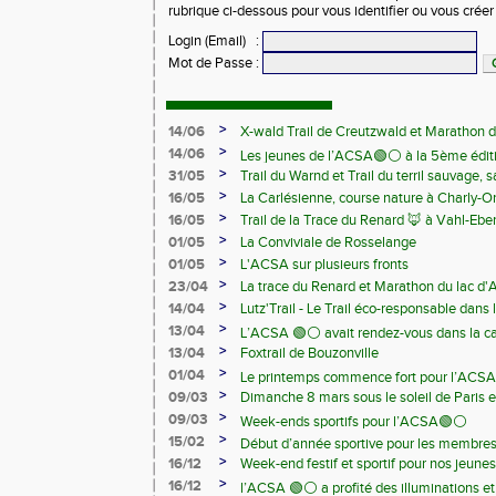
rubrique ci-dessous pour vous identifier ou vous crée
Login (Email)
:
Mot de Passe
:
>
14/06
X-wald Trail de Creutzwald et Marathon d
>
14/06
Les jeunes de l’ACSA🟢⚪️ à la 5ème édit
>
31/05
Trail du Warnd et Trail du terril sauvage,
Samedi 13 juin
>
16/05
La Carlésienne, course nature à Charly-O
>
16/05
Trail de la Trace du Renard 🦊 à Vahl-Ebe
>
01/05
La Conviviale de Rosselange
>
01/05
L'ACSA sur plusieurs fronts
>
23/04
La trace du Renard et Marathon du lac d
>
14/04
Lutz'Trail - Le Trail éco-responsable dans
>
13/04
L’ACSA 🟢⚪️ avait rendez-vous dans la c
>
13/04
Foxtrail de Bouzonville
>
01/04
Le printemps commence fort pour l’ACSA
>
09/03
Dimanche 8 mars sous le soleil de Paris e
>
09/03
Week-ends sportifs pour l’ACSA🟢⚪️
>
15/02
Début d’année sportive pour les membre
>
16/12
Week-end festif et sportif pour nos jeunes
>
16/12
l’ACSA 🟢⚪️ a profité des illuminations e