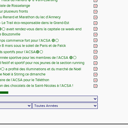
la Trace du Renard 🦊 à Vahl-Ebersing
iale de Rosselange
r plusieurs fronts
du Renard et Marathon du lac d'Annecy
 - Le Trail éco-responsable dans le Grand-Est
⚪️ avait rendez-vous dans la capitale ce week-end
de Bouzonville
emps commence fort pour l’ACSA 🟢⚪️
8 mars sous le soleil de Paris et de Falck
s sportifs pour l’ACSA🟢⚪️
nnée sportive pour les membres de l’ACSA 🟢⚪️
festif et sportif pour nos jeunes de la section running
⚪️ a profité des illuminations et du marché de Noël
e Noël à Stiring ce dimanche
aire de l’ACSA pour le Téléthon
ion des chocolats de la Saint-Nicolas à l’ACSA !