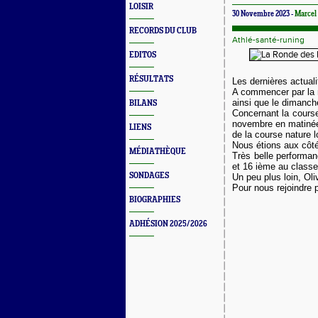
LOISIR
30 Novembre 2023 -
Marce
RECORDS DU CLUB
Athlé-santé-runing
EDITOS
RÉSULTATS
Les dernières actuali
A commencer par la m
ainsi que le dimanc
BILANS
Concernant la course
novembre en matinée 
LIENS
de la course nature 
Nous étions aux côté
MÉDIATHÈQUE
Très belle performanc
et 16 ième au classe
SONDAGES
Un peu plus loin, Oli
Pour nous rejoindre p
BIOGRAPHIES
ADHÉSION 2025/2026