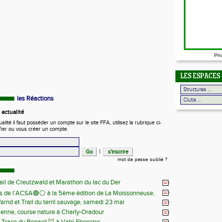
Ph
LES ESPACES
les Réactions
actualité
ité il faut posséder un compte sur le site FFA, utilisez la rubrique ci-
fier ou vous créer un compte.
|
mot de passe oublié ?
ail de Creutzwald et Marathon du lac du Der
s de l’ACSA🟢⚪️ à la 5ème édition de La Moissonneuse,
Warnd et Trail du terril sauvage, samedi 23 mai
 juin
ienne, course nature à Charly-Oradour