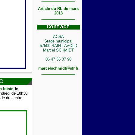
Article du RL de mars
2013
C
ontact
ACSA
Stade municipal
57500 SAINT-AVOLD
Marcel SCHMIDT
06 47 55 37 90
marcelschmidt@sfr.fr
IR
n loisir
, le
endredi de 18h30
de du centre-