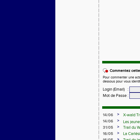
Commentez cette 
Pour commenter une actual
dessous pour vous identi
Login (Email)
:
Mot de Passe
:
>
14/06
X-wald Tr
>
14/06
Les jeune
>
31/05
Trail du 
Samedi 13
>
16/05
La Carlés
>