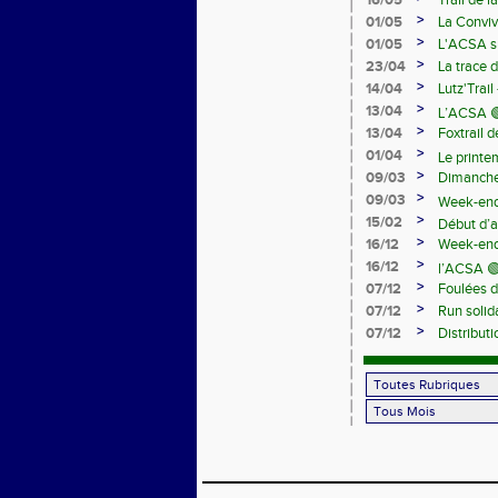
16/05
Trail de 
>
01/05
La Conviv
>
01/05
L'ACSA su
>
23/04
La trace 
>
14/04
Lutz'Trail
>
13/04
L’ACSA 🟢
>
13/04
Foxtrail 
>
01/04
Le print
>
09/03
Dimanche 
>
09/03
Week-end
>
15/02
Début d’a
>
16/12
Week-end 
>
16/12
l’ACSA 🟢
>
07/12
Foulées d
>
07/12
Run solid
>
07/12
Distribut