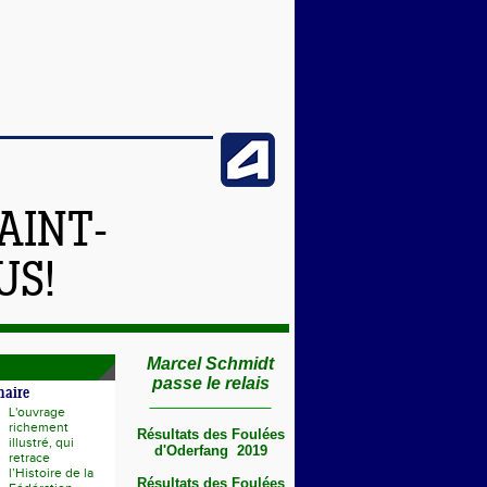
AINT-
US!
Marcel Schmidt
passe le relais
naire
L'ouvrage
richement
Résultats des Foulées
illustré, qui
d'Oderfang 2019
retrace
l’Histoire de la
Résultats des Foulées