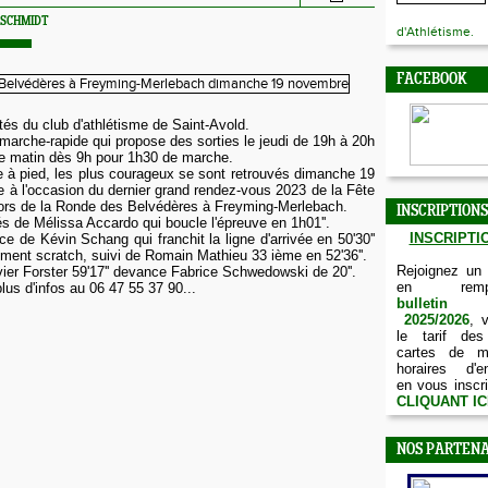
l SCHMIDT
d'Athlétisme.
FACEBOOK
tés du club d'athlétisme de Saint-Avold.
arche-rapide qui propose des sorties le jeudi de 19h à 20h
he matin dès 9h pour 1h30 de marche.
 à pied, les plus courageux se sont retrouvés dimanche 19
à l'occasion du dernier grand rendez-vous 2023 de la Fête
lors de la Ronde des Belvédères à Freyming-Merlebach.
INSCRIPTIONS
s de Mélissa Accardo qui boucle l'épreuve en 1h01''.
INSCRIPTIO
e de Kévin Schang qui franchit la ligne d'arrivée en 50'30''
ment scratch, suivi de Romain Mathieu 33 ième en 52'36''.
Rejoignez un
vier Forster 59'17'' devance Fabrice Schwedowski de 20''.
en remp
lus d'infos au 06 47 55 37 90...
bulletin d
2025/2026
, 
le tarif des
cartes de m
horaires d'e
en vous inscri
CLIQUANT IC
NOS PARTENA