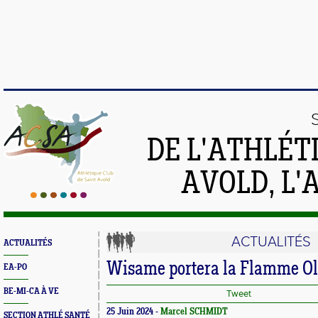
DE L'ATHLÉT
AVOLD, L'
ACTUALITÉS
ACTUALITÉS
Wisame portera la Flamme O
EA-PO
BE-MI-CA À VE
Tweet
25 Juin 2024 -
Marcel SCHMIDT
SECTION ATHLÉ SANTÉ