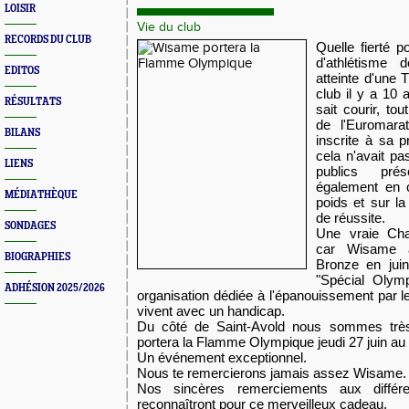
LOISIR
Vie du club
RECORDS DU CLUB
Quelle fierté 
d'athlétisme 
EDITOS
atteinte d'une 
club il y a 10 
RÉSULTATS
sait courir, to
de l'Euromara
BILANS
inscrite à sa 
cela n'avait p
LIENS
publics prés
également en c
MÉDIATHÈQUE
poids et sur l
de réussite.
SONDAGES
Une vraie Cha
car Wisame a
BIOGRAPHIES
Bronze en juin
"Spécial Olym
ADHÉSION 2025/2026
organisation dédiée à l'épanouissement par l
vivent avec un handicap.
Du côté de Saint-Avold nous sommes très
portera la Flamme Olympique jeudi 27 juin au 
Un événement exceptionnel.
Nous te remercierons jamais assez Wisame.
Nos sincères remerciements aux différ
reconnaîtront pour ce merveilleux cadeau.