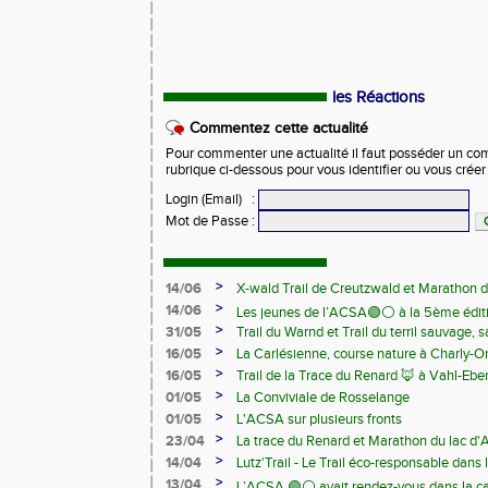
les Réactions
Commentez cette actualité
Pour commenter une actualité il faut posséder un compt
rubrique ci-dessous pour vous identifier ou vous crée
Login (Email)
:
Mot de Passe
:
>
14/06
X-wald Trail de Creutzwald et Marathon d
>
14/06
Les jeunes de l’ACSA🟢⚪️ à la 5ème édit
>
31/05
Trail du Warnd et Trail du terril sauvage,
Samedi 13 juin
>
16/05
La Carlésienne, course nature à Charly-O
>
16/05
Trail de la Trace du Renard 🦊 à Vahl-Ebe
>
01/05
La Conviviale de Rosselange
>
01/05
L'ACSA sur plusieurs fronts
>
23/04
La trace du Renard et Marathon du lac d
>
14/04
Lutz'Trail - Le Trail éco-responsable dans
>
13/04
L’ACSA 🟢⚪️ avait rendez-vous dans la c