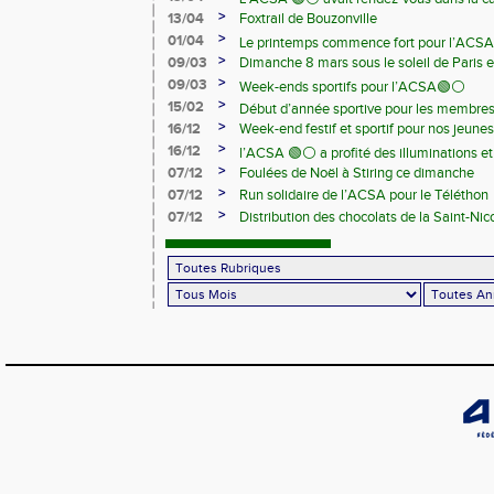
>
13/04
Foxtrail de Bouzonville
>
01/04
Le printemps commence fort pour l’ACSA
>
09/03
Dimanche 8 mars sous le soleil de Paris e
>
09/03
Week-ends sportifs pour l’ACSA🟢⚪️
>
15/02
Début d’année sportive pour les membre
>
16/12
Week-end festif et sportif pour nos jeunes
>
16/12
l’ACSA 🟢⚪️ a profité des illuminations e
>
07/12
Foulées de Noël à Stiring ce dimanche
>
07/12
Run solidaire de l’ACSA pour le Téléthon
>
07/12
Distribution des chocolats de la Saint-Nic