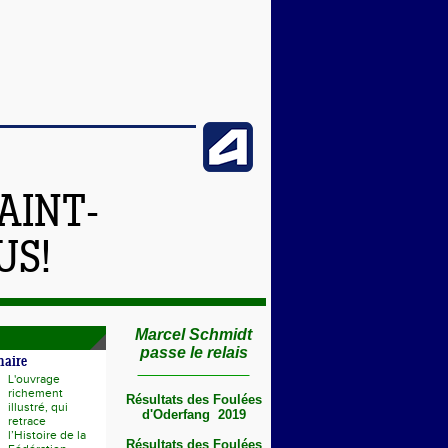
AINT-
US!
Marcel Schmidt
passe le relais
naire
L'ouvrage
richement
Résultats des Foulées
illustré, qui
d'Oderfang 2019
retrace
l’Histoire de la
Résultats des Foulées