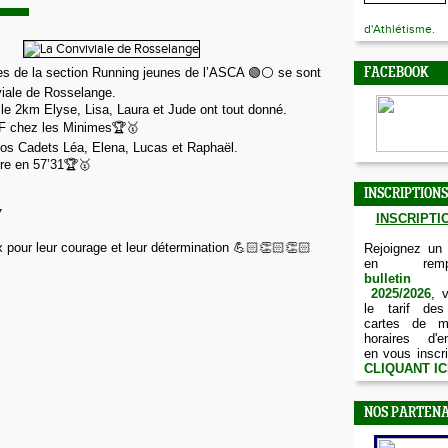
d'Athlétisme.
s de la section Running jeunes de l’ASCA 🟢⚪️ se sont
FACEBOOK
viale de Rosselange.
🏻Sur le 2km Elyse, Lisa, Laura et Jude ont tout donné.
eF chez les Minimes🏆🥇
os Cadets Léa, Elena, Lucas et Raphaël.
1ère en 57’31🏆🥇
INSCRIPTIONS
7
INSCRIPTIO
 pour leur courage et leur détermination 💪🏻👏🏻👏🏻
Rejoignez un
en remp
bulletin d
2025/2026
, 
le tarif des
cartes de m
horaires d'e
en vous inscri
CLIQUANT IC
NOS PARTENA