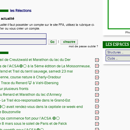
les Réactions
actualité
ité il faut posséder un compte sur le site FFA, utilisez la rubrique ci-
fier ou vous créer un compte.
Ph
|
LES ESPACES
mot de passe oublié ?
ail de Creutzwald et Marathon du lac du Der
s de l’ACSA🟢⚪️ à la 5ème édition de La Moissonneuse,
Warnd et Trail du terril sauvage, samedi 23 mai
 juin
ienne, course nature à Charly-Oradour
la Trace du Renard 🦊 à Vahl-Ebersing
r plusieurs fronts
du Renard et Marathon du lac d'Annecy
 - Le Trail éco-responsable dans le Grand-Est
⚪️ avait rendez-vous dans la capitale ce week-end
de Bouzonville
emps commence fort pour l’ACSA 🟢⚪️
8 mars sous le soleil de Paris et de Falck