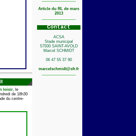
Article du RL de mars
2013
C
ontact
ACSA
Stade municipal
57500 SAINT-AVOLD
Marcel SCHMIDT
06 47 55 37 90
marcelschmidt@sfr.fr
IR
n loisir
, le
endredi de 18h30
de du centre-