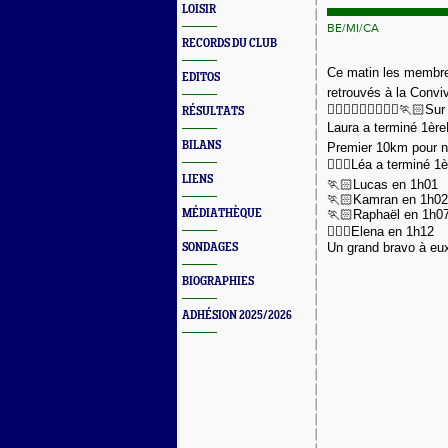
LOISIR
BE/MI/CA
RECORDS DU CLUB
Ce matin les membre
EDITOS
retrouvés à la Convi
🏃🏼‍♀️🏃🏻‍♀️🏃🏻‍♀️
RÉSULTATS
Laura a terminé 1èr
BILANS
Premier 10km pour n
🏃🏻‍♀️Léa a terminé 
LIENS
🏃🏻Lucas en 1h01
🏃🏻Kamran en 1h02
MÉDIATHÈQUE
🏃🏻Raphaël en 1h0
🏃🏼‍♀️Elena en 1h12
Un grand bravo à eux
SONDAGES
BIOGRAPHIES
ADHÉSION 2025/2026