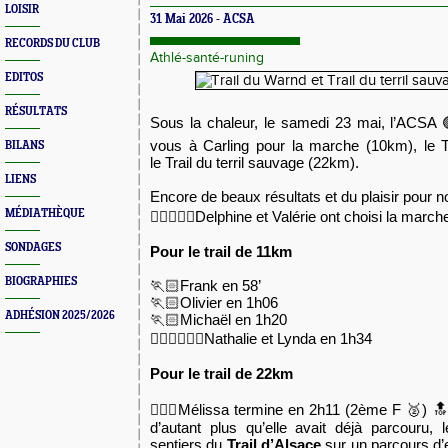
LOISIR
31 Mai 2026 - ACSA
RECORDS DU CLUB
Athlé-santé-runing
EDITOS
RÉSULTATS
Sous la chaleur, le samedi 23 mai, l’ACSA 
vous à Carling pour la marche (10km), le T
BILANS
le Trail du terril sauvage (22km).
LIENS
Encore de beaux résultats et du plaisir pour 
MÉDIATHÈQUE
🚶‍♀️🚶🏻‍♀️Delphine et Valérie ont choisi la march
SONDAGES
Pour le trail de 11km
BIOGRAPHIES
🏃🏻Frank en 58’
🏃🏻Olivier en 1h06
ADHÉSION 2025/2026
🏃🏻Michaël en 1h20
🏃🏼‍♀️🏃🏻‍♀️Nathalie et Lynda en 1h34
Pour le trail de 22km
🏃🏻‍♀️Mélissa termine en 2h11 (2ème F 🥈) 
d’autant plus qu’elle avait déjà parcouru,
sentiers du
Trail d’Alsace
sur un parcours d’