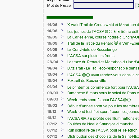
Mot de Passe
:
>
14/06
X-wald Trail de Creutzwald et Marathon d
>
14/06
Les jeunes de l’ACSA🟢⚪️ à la 5ème édit
>
16/05
La Carlésienne, course nature à Charly-O
Samedi 13 juin
>
16/05
Trail de la Trace du Renard 🦊 à Vahl-Ebe
>
01/05
La Conviviale de Rosselange
>
01/05
L'ACSA sur plusieurs fronts
>
23/04
La trace du Renard et Marathon du lac d
>
14/04
Lutz'Trail - Le Trail éco-responsable dans
>
13/04
L’ACSA 🟢⚪️ avait rendez-vous dans la c
>
13/04
Foxtrail de Bouzonville
>
01/04
Le printemps commence fort pour l’ACSA
>
09/03
Dimanche 8 mars sous le soleil de Paris e
>
09/03
Week-ends sportifs pour l’ACSA🟢⚪️
>
15/02
Début d’année sportive pour les membre
>
16/12
Week-end festif et sportif pour nos jeunes
>
16/12
l’ACSA 🟢⚪️ a profité des illuminations e
>
07/12
Foulées de Noël à Stiring ce dimanche
>
07/12
Run solidaire de l’ACSA pour le Téléthon
>
07/12
Distribution des chocolats de la Saint-Nic