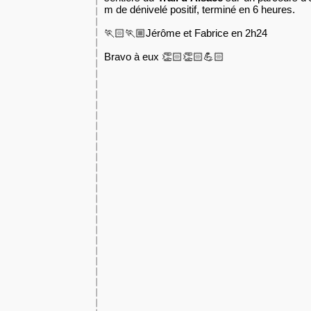
m de dénivelé positif, terminé en 6 heures.
🏃🏻🏃🏼Jérôme et Fabrice en 2h24
Bravo à eux 👏🏻👏🏻💪🏻