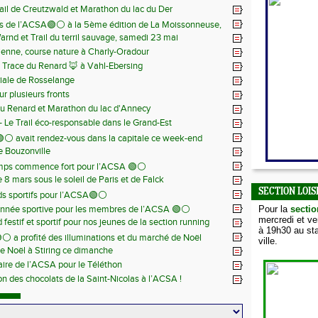
ail de Creutzwald et Marathon du lac du Der
s de l’ACSA🟢⚪️ à la 5ème édition de La Moissonneuse,
Warnd et Trail du terril sauvage, samedi 23 mai
 juin
ienne, course nature à Charly-Oradour
la Trace du Renard 🦊 à Vahl-Ebersing
iale de Rosselange
r plusieurs fronts
du Renard et Marathon du lac d'Annecy
 - Le Trail éco-responsable dans le Grand-Est
⚪️ avait rendez-vous dans la capitale ce week-end
de Bouzonville
emps commence fort pour l’ACSA 🟢⚪️
8 mars sous le soleil de Paris et de Falck
SECTION LOIS
s sportifs pour l’ACSA🟢⚪️
nnée sportive pour les membres de l’ACSA 🟢⚪️
Pour la
sectio
mercredi et v
festif et sportif pour nos jeunes de la section running
à 19h30 au sta
⚪️ a profité des illuminations et du marché de Noël
ville.
e Noël à Stiring ce dimanche
aire de l’ACSA pour le Téléthon
ion des chocolats de la Saint-Nicolas à l’ACSA !