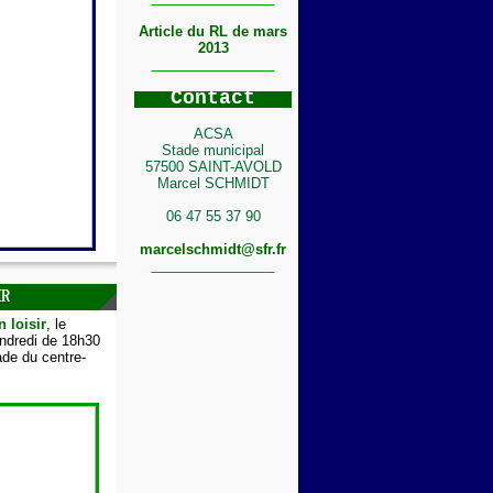
Article du RL de mars
2013
C
ontact
ACSA
Stade municipal
57500 SAINT-AVOLD
Marcel SCHMIDT
06 47 55 37 90
marcelschmidt@sfr.fr
IR
n loisir
, le
endredi de 18h30
de du centre-