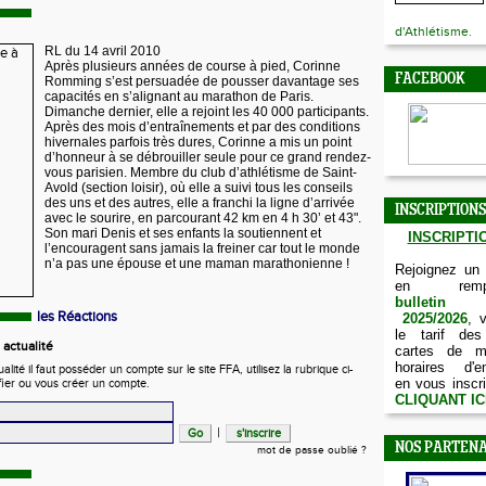
d'Athlétisme.
RL du 14 avril 2010
Après plusieurs années de course à pied, Corinne
FACEBOOK
Romming s’est persuadée de pousser davantage ses
capacités en s’alignant au marathon de Paris.
Dimanche dernier, elle a rejoint les 40 000 participants.
Après des mois d’entraînements et par des conditions
hivernales parfois très dures, Corinne a mis un point
d’honneur à se débrouiller seule pour ce grand rendez-
vous parisien. Membre du club d’athlétisme de Saint-
Avold (section loisir), où elle a suivi tous les conseils
des uns et des autres, elle a franchi la ligne d’arrivée
INSCRIPTIONS
avec le sourire, en parcourant 42 km en 4 h 30’ et 43".
Son mari Denis et ses enfants la soutiennent et
INSCRIPTIO
l’encouragent sans jamais la freiner car tout le monde
n’a pas une épouse et une maman marathonienne !
Rejoignez un
en remp
bulletin d
les Réactions
2025/2026
, 
le tarif des
actualité
cartes de m
horaires d'e
ité il faut posséder un compte sur le site FFA, utilisez la rubrique ci-
en vous inscri
fier ou vous créer un compte.
CLIQUANT IC
|
NOS PARTENA
mot de passe oublié ?