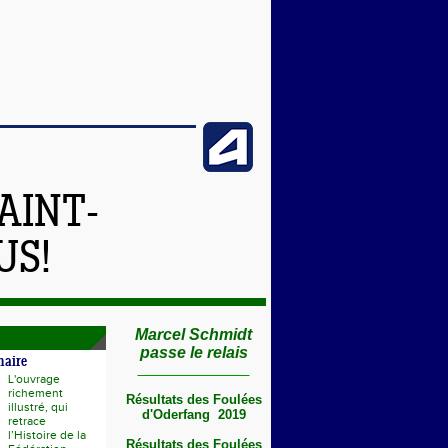
AINT-
US!
Marcel Schmidt
passe le relais
naire
L'ouvrage
richement
Résultats des Foulées
illustré, qui
d'Oderfang 2019
retrace
l’Histoire de la
Résultats des Foulées