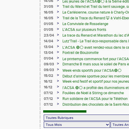
>
14/06
Les jeunes de l’ACSA🟢⚪️ à la 5ème édit
>
31/05
Trail du Warnd et Trail du terril sauvage,
Samedi 13 juin
>
16/05
La Carlésienne, course nature à Charly-O
>
16/05
Trail de la Trace du Renard 🦊 à Vahl-Ebe
>
01/05
La Conviviale de Rosselange
>
01/05
L'ACSA sur plusieurs fronts
>
23/04
La trace du Renard et Marathon du lac d
>
14/04
Lutz'Trail - Le Trail éco-responsable dans
>
13/04
L’ACSA 🟢⚪️ avait rendez-vous dans la c
>
13/04
Foxtrail de Bouzonville
>
01/04
Le printemps commence fort pour l’ACSA
>
09/03
Dimanche 8 mars sous le soleil de Paris e
>
09/03
Week-ends sportifs pour l’ACSA🟢⚪️
>
15/02
Début d’année sportive pour les membre
>
16/12
Week-end festif et sportif pour nos jeunes
>
16/12
l’ACSA 🟢⚪️ a profité des illuminations e
>
07/12
Foulées de Noël à Stiring ce dimanche
>
07/12
Run solidaire de l’ACSA pour le Téléthon
>
07/12
Distribution des chocolats de la Saint-Nic