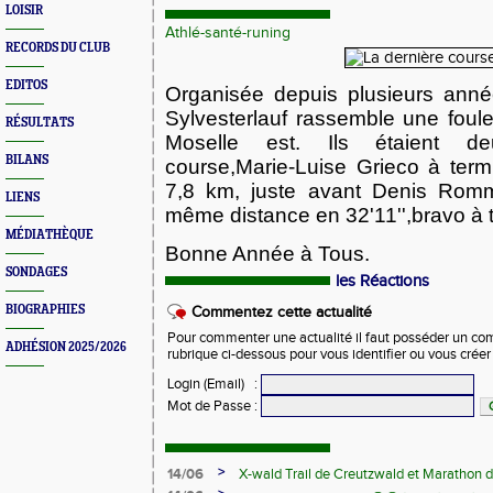
LOISIR
Athlé-santé-runing
RECORDS DU CLUB
EDITOS
Organisée depuis plusieurs ann
Sylvesterlauf rassemble une foul
RÉSULTATS
Moselle est. Ils étaient 
BILANS
course,Marie-Luise Grieco à term
7,8 km, juste avant
Denis Romm
LIENS
même distance en 32'11'',bravo à 
MÉDIATHÈQUE
Bonne Année à Tous.
SONDAGES
les Réactions
BIOGRAPHIES
Commentez cette actualité
Pour commenter une actualité il faut posséder un compt
ADHÉSION 2025/2026
rubrique ci-dessous pour vous identifier ou vous crée
Login (Email)
:
Mot de Passe
:
>
14/06
X-wald Trail de Creutzwald et Marathon d