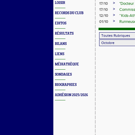
>
LOISIR
17/10
"Docteur 
>
17/10
Commissi
RECORDS DU CLUB
>
12/10
''Kids-At
>
01/10
Runneuses
EDITOS
RÉSULTATS
BILANS
LIENS
MÉDIATHÈQUE
SONDAGES
BIOGRAPHIES
ADHÉSION 2025/2026