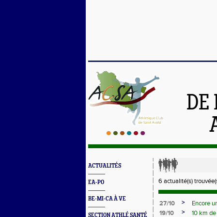
DE 
ACTUALITÉS
6 actualité(s) trouvée(s
EA-PO
BE-MI-CA À VE
>
27/10
Encore un
>
19/10
10 km de
SECTION ATHLÉ SANTÉ