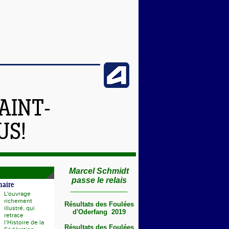
AINT-
US!
Marcel Schmidt
passe le relais
naire
L'ouvrage
richement
Résultats des Foulées
illustré, qui
d'Oderfang 2019
retrace
l’Histoire de la
Résultats des Foulées