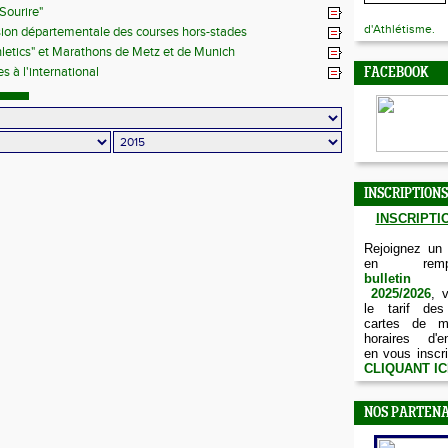
Sourire"
d'Athlétisme.
on départementale des courses hors-stades
hletics" et Marathons de Metz et de Munich
 à l'international
FACEBOOK
INSCRIPTIONS
INSCRIPTIO
Rejoignez un
en remp
bulletin d
2025/2026
, 
le tarif des
cartes de m
horaires d'e
en vous inscri
CLIQUANT IC
NOS PARTENA