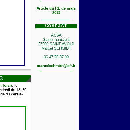
Article du RL de mars
2013
C
ontact
ACSA
Stade municipal
57500 SAINT-AVOLD
Marcel SCHMIDT
06 47 55 37 90
marcelschmidt@sfr.fr
IR
n loisir
, le
endredi de 18h30
de du centre-