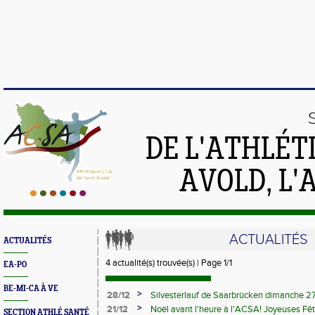
DE L'ATHLÉT
AVOLD, L'
ACTUALITÉS
ACTUALITÉS
4 actualité(s) trouvée(s) | Page 1/1
EA-PO
BE-MI-CA À VE
>
28/12
Silvesterlauf de Saarbrücken dimanche 
>
21/12
Noël avant l'heure à l'ACSA! Joyeuses Fêt
SECTION ATHLÉ SANTÉ