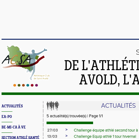
DE L'ATHLÉT
AVOLD, L'
ACTUALITÉS
ACTUALITÉS
5 actualité(s) trouvée(s) | Page 1/1
EA-PO
BE-MI-CA À VE
>
27/03
Challenge équipe athlé second tour à
>
13/03
Challenge Equip athlé 1 tour hivernal
SECTION ATHLÉ SANTÉ