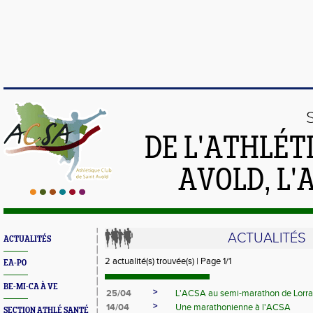
DE L'ATHLÉT
AVOLD, L'
ACTUALITÉS
ACTUALITÉS
2 actualité(s) trouvée(s) | Page 1/1
EA-PO
BE-MI-CA À VE
>
25/04
L'ACSA au semi-marathon de Lorra
>
14/04
Une marathonienne à l'ACSA
SECTION ATHLÉ SANTÉ