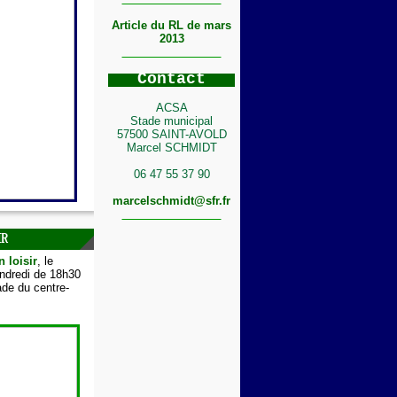
Article du RL de mars
2013
C
ontact
ACSA
Stade municipal
57500 SAINT-AVOLD
Marcel SCHMIDT
06 47 55 37 90
marcelschmidt@sfr.fr
IR
n loisir
, le
endredi de 18h30
de du centre-