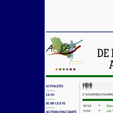
DE 
ACTUALITÉS
2 actualité(s) trouvée(s
EA-PO
BE-MI-CA À VE
>
16/04
Mara
>
11/04
Les 
SECTION ATHLÉ SANTÉ