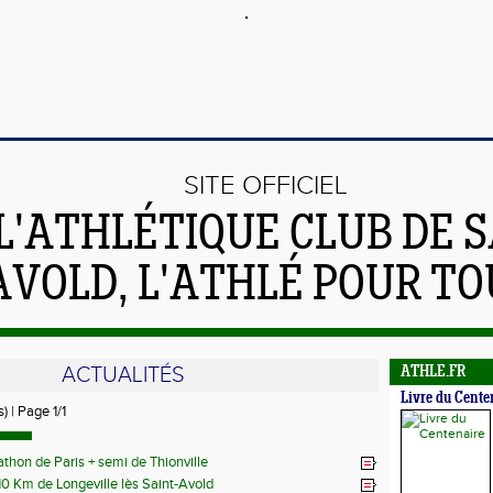
SITE OFFICIEL
L'ATHLÉTIQUE CLUB DE S
AVOLD, L'ATHLÉ POUR TO
ACTUALITÉS
ATHLE.FR
Livre du Cente
) | Page 1/1
thon de Paris + semi de Thionville
10 Km de Longeville lès Saint-Avold