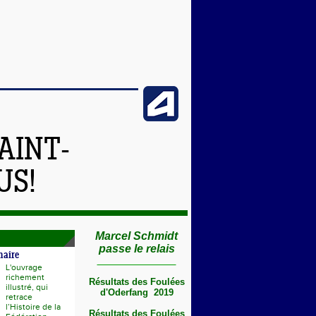
AINT-
US!
Marcel Schmidt
passe le relais
naire
L'ouvrage
richement
Résultats des Foulées
illustré, qui
d'Oderfang 2019
retrace
l’Histoire de la
Résultats des Foulées