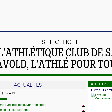
SITE OFFICIEL
L'ATHLÉTIQUE CLUB DE S
AVOLD, L'ATHLÉ POUR TO
ACTUALITÉS
ATHLE.FR
Livre du Cente
) | Page 1/1
ens avec moi découvrir mon sport....."
e soleil, exactement !