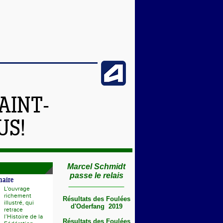
AINT-
US!
Marcel Schmidt
passe le relais
naire
L'ouvrage
richement
Résultats des Foulées
illustré, qui
d'Oderfang 2019
retrace
l’Histoire de la
Résultats des Foulées