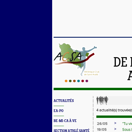
DE 
ACTUALITÉS
4 actualité(s) trouvée(s
EA-PO
BE-MI-CA À VE
>
26/05
"Tu vi
>
19/05
Sous l
SECTION ATHLÉ SANTÉ