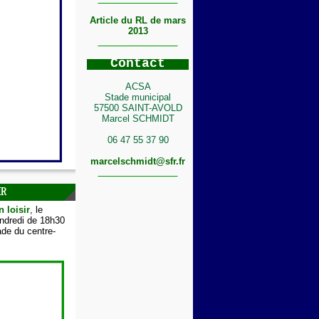
Article du RL de mars
2013
C
ontact
ACSA
Stade municipal
57500 SAINT-AVOLD
Marcel SCHMIDT
06 47 55 37 90
marcelschmidt@sfr.fr
IR
n loisir
, le
endredi de 18h30
de du centre-