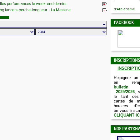
lles performances le week-end dernier
d'Athlétisme.
ng lancers-perche-longueur + La Messine
FACEBOOK
INSCRIPTIONS
INSCRIPTIO
Rejoignez un
en remp
bulletin d
2025/2026
, 
le tarif des
cartes de m
horaires d'e
en vous inscri
CLIQUANT IC
NOS PARTENA