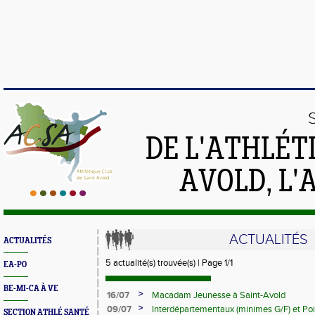
DE L'ATHLÉT
AVOLD, L'
ACTUALITÉS
ACTUALITÉS
5 actualité(s) trouvée(s) | Page 1/1
EA-PO
BE-MI-CA À VE
>
16/07
Macadam Jeunesse à Saint-Avold
>
09/07
Interdépartementaux (minimes G/F) et Poi
SECTION ATHLÉ SANTÉ