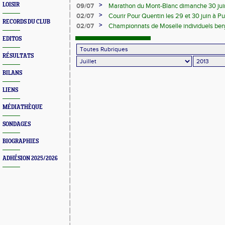
dimanche 7 juillet au stade d'athlétisme 
>
LOISIR
09/07
Marathon du Mont-Blanc dimanche 30 ju
>
02/07
Courir Pour Quentin les 29 et 30 juin à P
RECORDS DU CLUB
de Faulquemont
>
02/07
Championnats de Moselle individuels be
29 juin à Metz
EDITOS
RÉSULTATS
BILANS
LIENS
MÉDIATHÈQUE
SONDAGES
BIOGRAPHIES
ADHÉSION 2025/2026