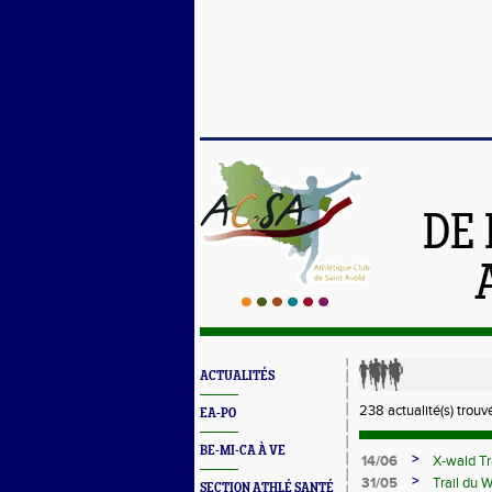
DE 
ACTUALITÉS
238 actualité(s) trouv
EA-PO
BE-MI-CA À VE
>
14/06
X-wald Tr
>
31/05
Trail du 
SECTION ATHLÉ SANTÉ